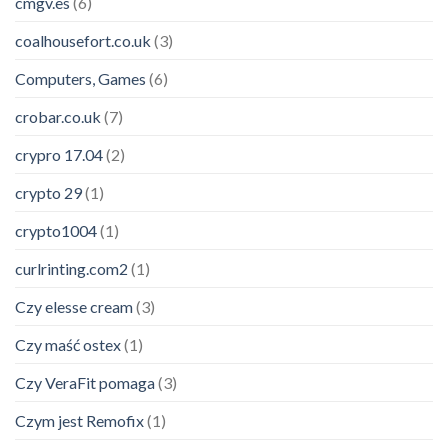
cmgv.es
(6)
coalhousefort.co.uk
(3)
Computers, Games
(6)
crobar.co.uk
(7)
crypro 17.04
(2)
crypto 29
(1)
crypto1004
(1)
curlrinting.com2
(1)
Czy elesse cream
(3)
Czy maść ostex
(1)
Czy VeraFit pomaga
(3)
Czym jest Remofix
(1)