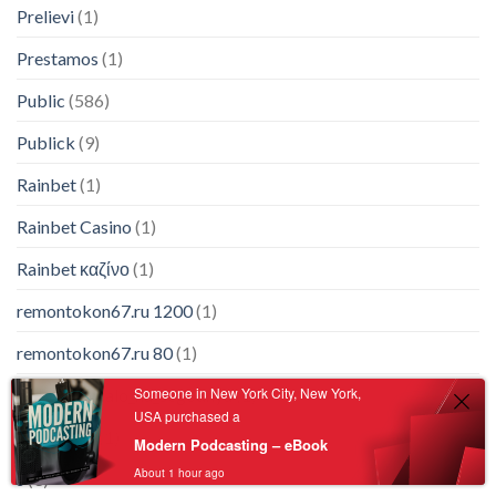
Prelievi
(1)
Prestamos
(1)
Public
(586)
Publick
(9)
Rainbet
(1)
Rainbet Casino
(1)
Rainbet καζίνο
(1)
remontokon67.ru 1200
(1)
remontokon67.ru 80
(1)
Someone in New York City, New York,
riobet_zerkalo_na_segodnya
(1)
USA purchased a
rthl.ru 100
(1)
Modern Podcasting – eBook
About 1 hour ago
s
(3)