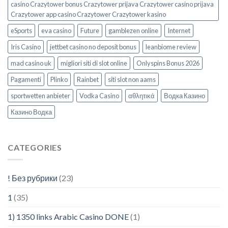
casino Crazytower bonus Crazytower prijava Crazytower casino prijava
Crazytower app casino Crazytower Crazytower kasino
eSports
eva casino
Future
gamblezen online
Internet
Iris Casino
jettbet casino no deposit bonus
leanbiome review
mad casino uk
migliori siti di slot online
Onlyspins Bonus 2026
Pagamenti
Plinko
Rainbet
siti slot non aams
sportwetten anbieter
Vodka Casino
αθλητικά
Водка Казино
Казино Водка
CATEGORIES
! Без рубрики
(23)
1
(35)
1) 1350 links Arabic Casino DONE
(1)