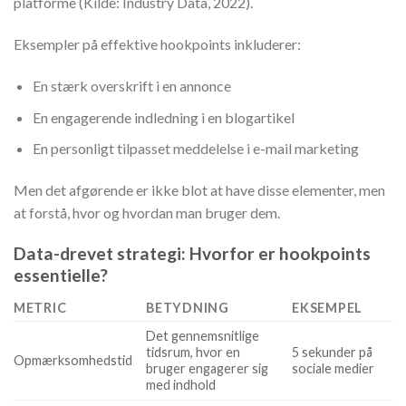
platforme (Kilde: Industry Data, 2022).
Eksempler på effektive hookpoints inkluderer:
En stærk overskrift i en annonce
En engagerende indledning i en blogartikel
En personligt tilpasset meddelelse i e-mail marketing
Men det afgørende er ikke blot at have disse elementer, men
at forstå, hvor og hvordan man bruger dem.
Data-drevet strategi: Hvorfor er hookpoints
essentielle?
METRIC
BETYDNING
EKSEMPEL
Det gennemsnitlige
tidsrum, hvor en
5 sekunder på
Opmærksomhedstid
bruger engagerer sig
sociale medier
med indhold