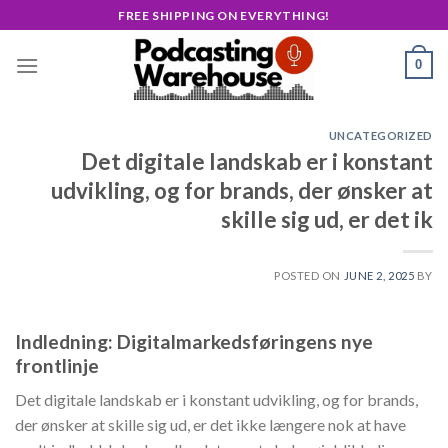
Skip
FREE SHIPPING ON EVERYTHING!
to
content
0
UNCATEGORIZED
Det digitale landskab er i konstant
udvikling, og for brands, der ønsker at
skille sig ud, er det ik
POSTED ON
JUNE 2, 2025
BY
Indledning: Digitalmarkedsføringens nye
frontlinje
Det digitale landskab er i konstant udvikling, og for brands,
der ønsker at skille sig ud, er det ikke længere nok at have