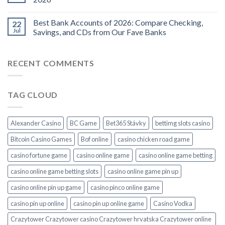
Best Bank Accounts of 2026: Compare Checking,
22
Jul
Savings, and CDs from Our Fave Banks
RECENT COMMENTS
TAG CLOUD
Alexander Casino
BC Game
Bet365 Stávky
bettimg slots casino
Bitcoin Casino Games
Bof online
casino chicken road game
casino fortune game
casino online game
casino online game betting
casino online game betting slots
casino online game pin up
casino online pin up game
casino pinco online game
casino pin up online
casino pin up online game
Casino Vodka
Crazytower Crazytower casino Crazytower hrvatska Crazytower online