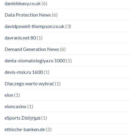
danieldeasy.co.uk
(6)
Data Protection News
(6)
davidpowell-thompson.co.uk
(3)
davranis.net 80
(1)
Demand Generation News
(6)
denta-stomatologiya.ru 1000
(1)
devis-msk.ru 1600
(1)
Dlaczego warto wybrać
(1)
elon
(1)
eloncasino
(1)
eSports Στοίχημα
(1)
ethische-banken.de
(2)