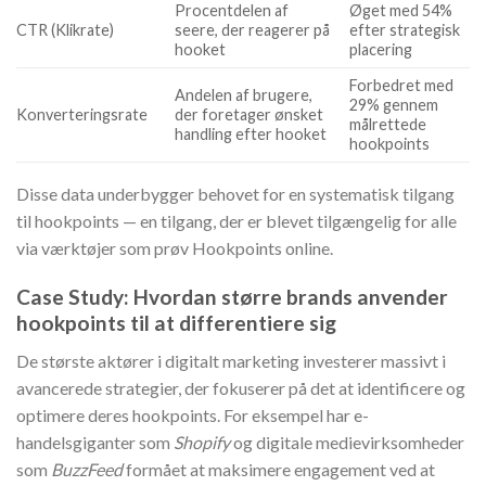
Procentdelen af
Øget med 54%
CTR (Klikrate)
seere, der reagerer på
efter strategisk
hooket
placering
Forbedret med
Andelen af brugere,
29% gennem
Konverteringsrate
der foretager ønsket
målrettede
handling efter hooket
hookpoints
Disse data underbygger behovet for en systematisk tilgang
til hookpoints — en tilgang, der er blevet tilgængelig for alle
via værktøjer som prøv Hookpoints online.
Case Study: Hvordan større brands anvender
hookpoints til at differentiere sig
De største aktører i digitalt marketing investerer massivt i
avancerede strategier, der fokuserer på det at identificere og
optimere deres hookpoints. For eksempel har e-
handelsgiganter som
Shopify
og digitale medievirksomheder
som
BuzzFeed
formået at maksimere engagement ved at