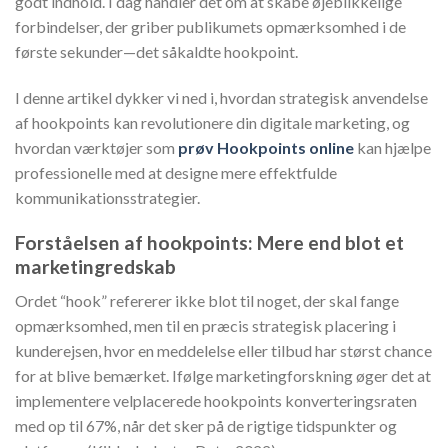
godt indhold. I dag handler det om at skabe øjeblikkelige
forbindelser, der griber publikumets opmærksomhed i de
første sekunder—det såkaldte
hookpoint
.
I denne artikel dykker vi ned i, hvordan strategisk anvendelse
af hookpoints kan revolutionere din digitale marketing, og
hvordan værktøjer som
prøv Hookpoints online
kan hjælpe
professionelle med at designe mere effektfulde
kommunikationsstrategier.
Forståelsen af hookpoints: Mere end blot et
marketingredskab
Ordet “hook” refererer ikke blot til noget, der skal fange
opmærksomhed, men til en præcis strategisk placering i
kunderejsen, hvor en meddelelse eller tilbud har størst chance
for at blive bemærket. Ifølge marketingforskning øger det at
implementere velplacerede hookpoints konverteringsraten
med op til 67%, når det sker på de rigtige tidspunkter og