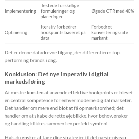
Testede forskellige
Implementering
formuleringer og
Øgede CTR med 40%
placeringer
Iterativ forbedrer
Forbedret
Optimering
hookpoints baseret på
konverteringsrate
data
markant
Det er denne datadrevne tilgang, der differentierer top-
performing brands i dag.
Konklusion: Det nye imperativ i digital
markedsføring
At mestre kunsten at anvende effektive hookpoints er blevet
en central kompetence for enhver moderne digital marketer.
Det handler om mere end blot at få opmærksomhed; det
handler om at skabe de rette øjeblikke, hvor behov, ønsker
og handling klikkes sammen i en perfekt symfoni.
Hvis du ønsker at tage dine strategier til det næste niveau,