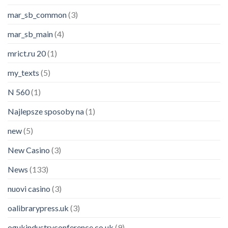
mar_sb_common
(3)
mar_sb_main
(4)
mrict.ru 20
(1)
my_texts
(5)
N 560
(1)
Najlepsze sposoby na
(1)
new
(5)
New Casino
(3)
News
(133)
nuovi casino
(3)
oalibrarypress.uk
(3)
ogukindustryconference.co.uk
(9)