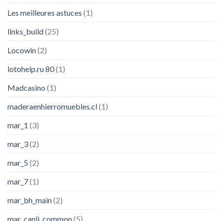
Les meilleures astuces
(1)
links_build
(25)
Locowin
(2)
lotohelp.ru 80
(1)
Madcasino
(1)
maderaenhierromuebles.cl
(1)
mar_1
(3)
mar_3
(2)
mar_5
(2)
mar_7
(1)
mar_bh_main
(2)
mar_canli_common
(5)