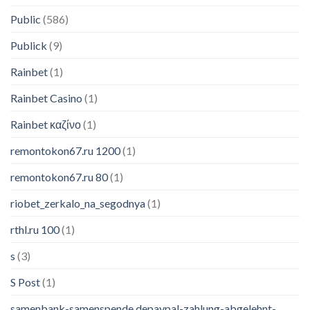
Public
(586)
Publick
(9)
Rainbet
(1)
Rainbet Casino
(1)
Rainbet καζίνο
(1)
remontokon67.ru 1200
(1)
remontokon67.ru 80
(1)
riobet_zerkalo_na_segodnya
(1)
rthl.ru 100
(1)
USB Microphone Condenser D80 Recording Microphone with Stand and Ring Light for PC Karaoke Streaming Podcasting for Youtube
s
(3)
190 people seeing this product right
S Post
(1)
now
samenbank-samenspende.depaypal-zahlung-abgelehnt-