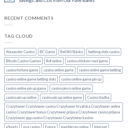
Savings, and CDs from Our Fave Banks
RECENT COMMENTS
TAG CLOUD
Alexander Casino
BC Game
Bet365 Stávky
bettimg slots casino
Bitcoin Casino Games
Bof online
casino chicken road game
casino fortune game
casino online game
casino online game betting
casino online game betting slots
casino online game pin up
casino online pin up game
casino pinco online game
casino pin up online
casino pin up online game
Casino Vodka
Crazytower Crazytower casino Crazytower hrvatska Crazytower online
casino Crazytower bonus Crazytower prijava Crazytower casino prijava
Crazytower app casino Crazytower Crazytower kasino
eSports
eva casino
Future
gamblezen online
Internet