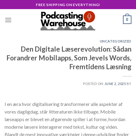
Skip
FREE SHIPPING ON EVERYTHING!
to
content
0
UNCATEGORIZED
Den Digitale Læserevolution: Sådan
Forandrer Mobilapps, Som Jevels Words,
Fremtidens Læsning
POSTED ON
JUNE 2, 2025
BY
I en æra hvor digitalisering transformerer alle aspekter af
vores dagligdag, står litteraturen ikke tilbage. Mobile
læseapps er blevet en afgørende spiller i at forme, hvordan
moderne læsere interagerer med tekst, kultur og viden.
Blandt de mest innovative værktøjer i denne udvikling finder