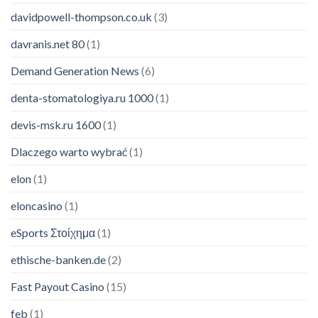
davidpowell-thompson.co.uk
(3)
davranis.net 80
(1)
Demand Generation News
(6)
denta-stomatologiya.ru 1000
(1)
devis-msk.ru 1600
(1)
Dlaczego warto wybrać
(1)
elon
(1)
eloncasino
(1)
eSports Στοίχημα
(1)
ethische-banken.de
(2)
Fast Payout Casino
(15)
feb
(1)