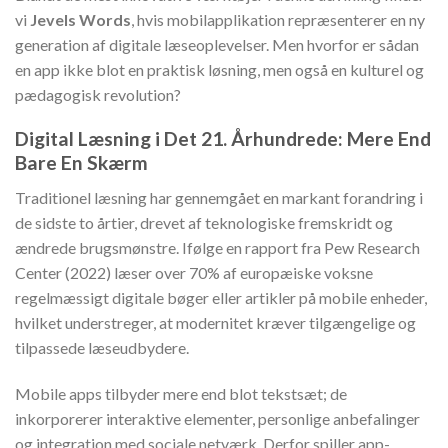
vi
Jevels Words
, hvis mobilapplikation repræsenterer en ny
generation af digitale læseoplevelser. Men hvorfor er sådan
en app ikke blot en praktisk løsning, men også en kulturel og
pædagogisk revolution?
Digital Læsning i Det 21. Århundrede: Mere End
Bare En Skærm
Traditionel læsning har gennemgået en markant forandring i
de sidste to årtier, drevet af teknologiske fremskridt og
ændrede brugsmønstre. Ifølge en rapport fra Pew Research
Center (2022) læser over 70% af europæiske voksne
regelmæssigt digitale bøger eller artikler på mobile enheder,
hvilket understreger, at modernitet kræver tilgængelige og
tilpassede læseudbydere.
Mobile apps tilbyder mere end blot tekstsæt; de
inkorporerer interaktive elementer, personlige anbefalinger
og integration med sociale netværk. Derfor spiller app-