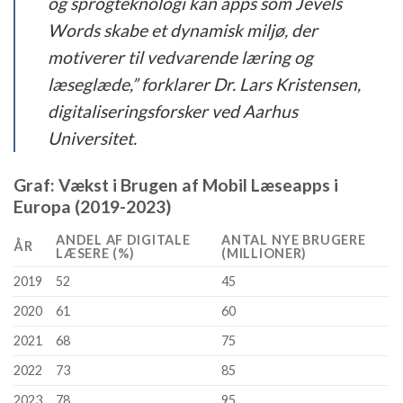
og sprogteknologi kan apps som Jevels
Words skabe et dynamisk miljø, der
motiverer til vedvarende læring og
læseglæde,” forklarer Dr. Lars Kristensen,
digitaliseringsforsker ved Aarhus
Universitet.
Graf: Vækst i Brugen af Mobil Læseapps i
Europa (2019-2023)
ANDEL AF DIGITALE
ANTAL NYE BRUGERE
ÅR
LÆSERE (%)
(MILLIONER)
2019
52
45
2020
61
60
2021
68
75
2022
73
85
2023
78
95