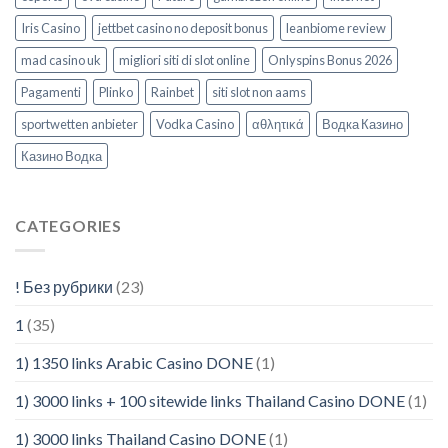
Iris Casino
jettbet casino no deposit bonus
leanbiome review
mad casino uk
migliori siti di slot online
Onlyspins Bonus 2026
Pagamenti
Plinko
Rainbet
siti slot non aams
sportwetten anbieter
Vodka Casino
αθλητικά
Водка Казино
Казино Водка
CATEGORIES
! Без рубрики
(23)
1
(35)
1) 1350 links Arabic Casino DONE
(1)
1) 3000 links + 100 sitewide links Thailand Casino DONE
(1)
1) 3000 links Thailand Casino DONE
(1)