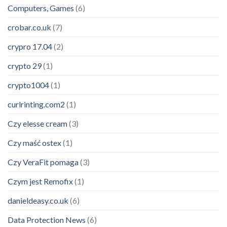
Computers, Games
(6)
crobar.co.uk
(7)
crypro 17.04
(2)
crypto 29
(1)
crypto1004
(1)
curlrinting.com2
(1)
Czy elesse cream
(3)
Czy maść ostex
(1)
Czy VeraFit pomaga
(3)
Czym jest Remofix
(1)
danieldeasy.co.uk
(6)
Data Protection News
(6)