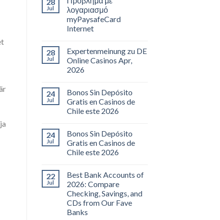
Πρόβλημα με
28
Jul
λογαριασμό
myPaysafeCard
Internet
et
Expertenmeinung zu DE
28
Jul
Online Casinos Apr,
2026
är
Bonos Sin Depósito
24
Jul
Gratis en Casinos de
Chile este 2026
ja
Bonos Sin Depósito
24
Jul
Gratis en Casinos de
Chile este 2026
Best Bank Accounts of
22
Jul
2026: Compare
Checking, Savings, and
CDs from Our Fave
Banks