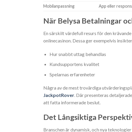
Mobilanpassning
App eller respons
När Belysa Betalningar 
En särskilt värdefull resurs för den krävand
onlinecasinon. Dessa ger exempelvis insikter 
Hur snabbt uttag behandlas
Kundsupportens kvalitet
Spelarnas erfarenheter
Några av de mest trovärdiga utvärderingspl
JackpotRover
. Där presenteras detaljerad
att fatta informerade beslut.
Det Långsiktiga Perspekti
Branschen är dynamisk, och nya teknologier 