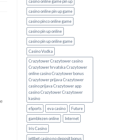
casino online game pin up
casino online pin up game
casino pinco online game
casino pin up online
casino pin up online game
Casino Vodka
Crazytower Crazytower casino
Crazytower hrvatska Crazytower
online casino Crazytower bonus
Crazytower prijava Crazytower
casino prijava Crazytower app
casino Crazytower Crazytower
kasino
re
eSports
eva casino
Future
gamblezen online
Internet
Iris Casino
jettbet casino no deposit bonus