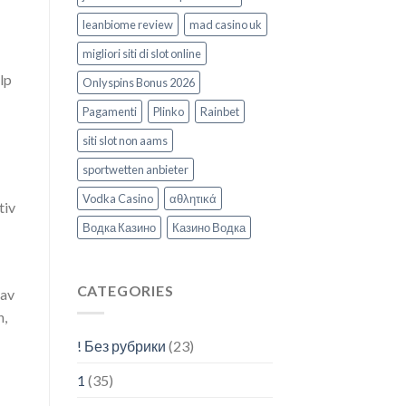
leanbiome review
mad casino uk
migliori siti di slot online
lp
Onlyspins Bonus 2026
Pagamenti
Plinko
Rainbet
siti slot non aams
sportwetten anbieter
Vodka Casino
αθλητικά
tiv
Водка Казино
Казино Водка
CATEGORIES
 av
n,
! Без рубрики
(23)
1
(35)