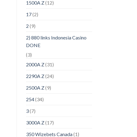
1500A Z
(12)
17
(2)
2
(9)
2) 880 links Indonesia Casino
DONE
(3)
2000A Z
(31)
2290A Z
(24)
2500A Z
(9)
254
(34)
3
(7)
3000A Z
(17)
350 Wizebets Canada
(1)