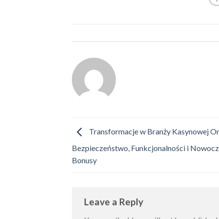
Transformacje w Branży Kasynowej On
Bezpieczeństwo, Funkcjonalności i Nowoc
Bonusy
Leave a Reply