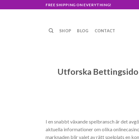
Skip
FREE SHIPPING ON EVERYTHING!
to
content
SHOP
BLOG
CONTACT
Utforska Bettingsido
I en snabbt växande spelbransch är det avgöran
aktuella informationer om olika onlinecasin
marknaden blir valet av rätt spelplats en ko