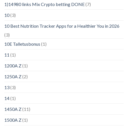
1)14980 links Mix Crypto betting DONE
(7)
10
(3)
10 Best Nutrition Tracker Apps for a Healthier You in 2026
(3)
10E Talletusbonus
(1)
11
(1)
1200A Z
(1)
1250A Z
(2)
13
(3)
14
(1)
1450A Z
(11)
1500A Z
(1)