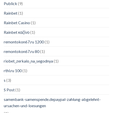
Publick
(9)
Rainbet
(1)
Rainbet Casino
(1)
Rainbet καζίνο
(1)
remontokon67.ru 1200
(1)
remontokon67.ru 80
(1)
riobet_zerkalo_na_segodnya
(1)
rthl.ru 100
(1)
s
(3)
S Post
(1)
samenbank-samenspende.depaypal-zahlung-abgelehnt-
ursachen-und-loesungen