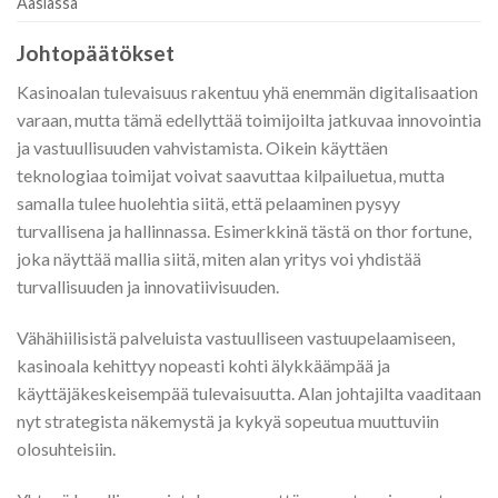
Aasiassa
Johtopäätökset
Kasinoalan tulevaisuus rakentuu yhä enemmän digitalisaation
varaan, mutta tämä edellyttää toimijoilta jatkuvaa innovointia
ja vastuullisuuden vahvistamista. Oikein käyttäen
teknologiaa toimijat voivat saavuttaa kilpailuetua, mutta
samalla tulee huolehtia siitä, että pelaaminen pysyy
turvallisena ja hallinnassa. Esimerkkinä tästä on thor fortune,
joka näyttää mallia siitä, miten alan yritys voi yhdistää
turvallisuuden ja innovatiivisuuden.
Vähähiilisistä palveluista vastuulliseen vastuupelaamiseen,
kasinoala kehittyy nopeasti kohti älykkäämpää ja
käyttäjäkeskeisempää tulevaisuutta. Alan johtajilta vaaditaan
nyt strategista näkemystä ja kykyä sopeutua muuttuviin
olosuhteisiin.