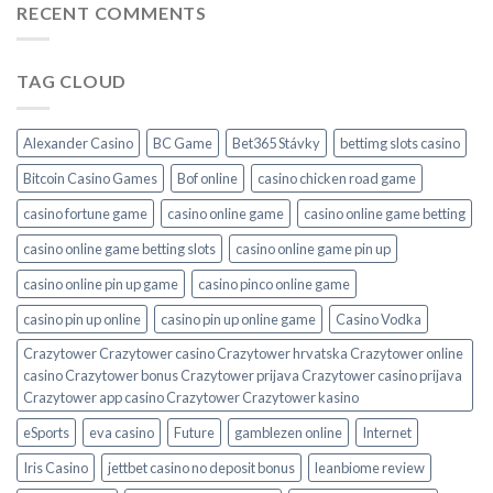
RECENT COMMENTS
TAG CLOUD
Alexander Casino
BC Game
Bet365 Stávky
bettimg slots casino
Bitcoin Casino Games
Bof online
casino chicken road game
casino fortune game
casino online game
casino online game betting
casino online game betting slots
casino online game pin up
casino online pin up game
casino pinco online game
casino pin up online
casino pin up online game
Casino Vodka
Crazytower Crazytower casino Crazytower hrvatska Crazytower online
casino Crazytower bonus Crazytower prijava Crazytower casino prijava
Crazytower app casino Crazytower Crazytower kasino
eSports
eva casino
Future
gamblezen online
Internet
Iris Casino
jettbet casino no deposit bonus
leanbiome review