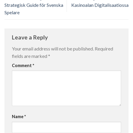
Strategisk Guide för Svenska
Kasinoalan Digitalisaatiossa
Spelare
Leave a Reply
Your email address will not be published.
Required
fields are marked
*
Comment
*
Name
*