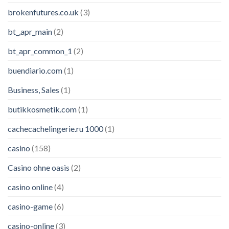
brokenfutures.co.uk
(3)
bt_,apr_main
(2)
bt_apr_common_1
(2)
buendiario.com
(1)
Business, Sales
(1)
butikkosmetik.com
(1)
cachecachelingerie.ru 1000
(1)
casino
(158)
Casino ohne oasis
(2)
casino online
(4)
casino-game
(6)
casino-online
(3)