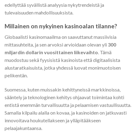
edellyttää syvällistä analyysia nykytrendeistä ja
tulevaisuuden mahdollisuuksista.
Millainen on nykyinen kasinoalan tilanne?
Globaalisti kasinomaailma on saavuttanut massiivisia
mittasuhteita, ja sen arvoksi arvioidaan olevan yli
300
miljardin dollarin vuosittainen liikevaihto
. Tämä
muodostuu sekä fyysisistä kasinoista että digitaalisista
alustaratkaisuista, jotka yhdessä luovat monimuotoisen
pelikentän.
Suomessa, kuten muissakin kehittyneissä markkinoissa,
sääntely ja teknologinen kehitys ohjaavat toimintaa kohti
entistä enemmän turvallisuutta ja pelaamisen vastuullisuutta.
Samalla kilpailu alalla on kovaa, ja kasinoiden on jatkuvasti
innovoitava houkutellakseen ja ylläpitääkseen
pelaajakuntaansa.