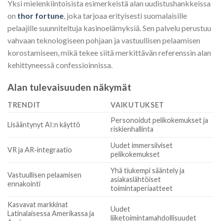
Yksi mielenkiintoisista esimerkeistä alan uudistushankkeissa
on
thor fortune
, joka tarjoaa erityisesti suomalaisille
pelaajille suunniteltuja kasinoelämyksiä. Sen palvelu perustuu
vahvaan teknologiseen pohjaan ja vastuullisen pelaamisen
korostamiseen, mikä tekee siitä merkittävän referenssin alan
kehittyneessä confessioinnissa.
Alan tulevaisuuden näkymät
TRENDIT
VAIKUTUKSET
Personoidut pelikokemukset ja
Lisääntynyt AI:n käyttö
riskienhallinta
Uudet immersiiviset
VR ja AR-integraatio
pelikokemukset
Yhä tiukempi sääntely ja
Vastuullisen pelaamisen
asiakaslähtöiset
ennakointi
toimintaperiaatteet
Kasvavat markkinat
Uudet
Latinalaisessa Amerikassa ja
liiketoimintamahdollisuudet