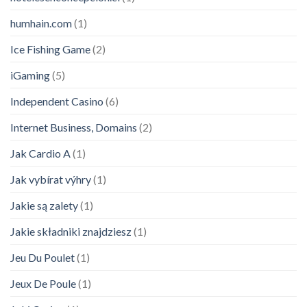
humhain.com
(1)
Ice Fishing Game
(2)
iGaming
(5)
Independent Casino
(6)
Internet Business, Domains
(2)
Jak Cardio A
(1)
Jak vybírat výhry
(1)
Jakie są zalety
(1)
Jakie składniki znajdziesz
(1)
Jeu Du Poulet
(1)
Jeux De Poule
(1)