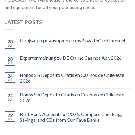
and equipment for all your podcasting needs!
LATEST POSTS
Πρόβλημα με λογαριασμό myPaysafeCard Internet
28
Jul
Expertenmeinung zu DE Online Casinos Apr, 2026
28
Jul
Bonos Sin Depósito Gratis en Casinos de Chile este
24
Jul
2026
Bonos Sin Depósito Gratis en Casinos de Chile este
24
Jul
2026
Best Bank Accounts of 2026: Compare Checking,
22
Jul
Savings, and CDs from Our Fave Banks