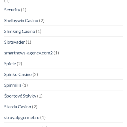
(1)
Security
(1)
Shelbywin Casino
(2)
Slimking Casino
(1)
Slotsvader
(1)
smartnews-agency.com2
(1)
Spiele
(2)
Spinko Casino
(2)
Spinmills
(1)
Športové Stávky
(1)
Starda Casino
(2)
stroyalpgermet.ru
(1)