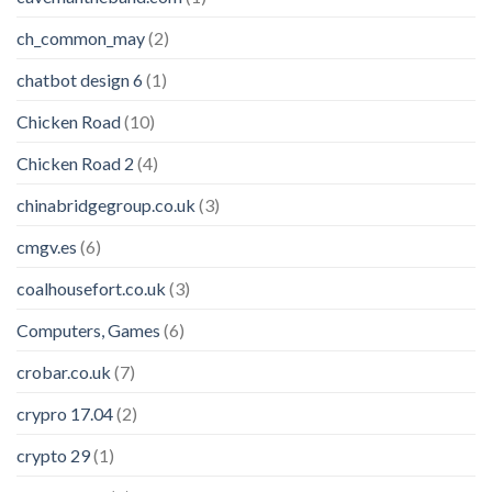
ch_common_may
(2)
chatbot design 6
(1)
Chicken Road
(10)
Chicken Road 2
(4)
chinabridgegroup.co.uk
(3)
cmgv.es
(6)
coalhousefort.co.uk
(3)
Computers, Games
(6)
crobar.co.uk
(7)
crypro 17.04
(2)
crypto 29
(1)