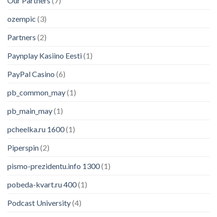
Our Partners
(7)
ozempic
(3)
Partners
(2)
Paynplay Kasiino Eesti
(1)
PayPal Casino
(6)
pb_common_may
(1)
pb_main_may
(1)
pcheelka.ru 1600
(1)
Piperspin
(2)
pismo-prezidentu.info 1300
(1)
pobeda-kvart.ru 400
(1)
Podcast University
(4)