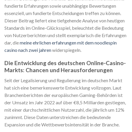
fundierte Erfahrungen sowie unabhängige Bewertungen
essenziell, um fundierte Entscheidungen treffen zu können.
Dieser Beitrag liefert eine tiefgehende Analyse von heutigen
Standards im Online-Glücksspiel, beleuchtet die Bedeutung
von Nutzerberichten und stellt exemplarisch die Erfahrungen
dar, die
meine ehrlichen erfahrungen mit dem noodlespin
casino nach zwei jahren
widerspiegeln.
Die Entwicklung des deutschen Online-Casino-
Markts: Chancen und Herausforderungen
Seit der Legalisierung und Regulierung im deutschen Markt
hat sich eine bemerkenswerte Entwicklung vollzogen. Laut
Branchenberichten der europäischen Gaming-Behörden ist
der Umsatz im Jahr 2022 auf über
€8,5 Milliarden
gestiegen,
mit einer durchschnittlichen Nutzerzahl, die jährlich um 12%
zunimmt. Diese Daten unterstreichen die bedeutende
Expansion und die Wettbewerbsintensität in der Branche.