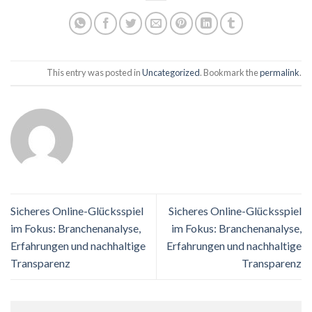
This entry was posted in
Uncategorized
. Bookmark the
permalink
.
Sicheres Online-Glücksspiel
Sicheres Online-Glücksspiel
im Fokus: Branchenanalyse,
im Fokus: Branchenanalyse,
Erfahrungen und nachhaltige
Erfahrungen und nachhaltige
Transparenz
Transparenz