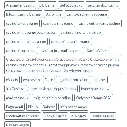
Alexander Casino
BC Game
Bet365 Stávky
bettimg slots casino
Bitcoin Casino Games
Bof online
casino chicken road game
casino fortune game
casino online game
casino online game betting
casino online game betting slots
casino online game pin up
casino online pin up game
casino pinco online game
casino pin up online
casino pin up online game
Casino Vodka
Crazytower Crazytower casino Crazytower hrvatska Crazytower online
casino Crazytower bonus Crazytower prijava Crazytower casino prijava
Crazytower app casino Crazytower Crazytower kasino
eSports
eva casino
Future
gamblezen online
Internet
Iris Casino
jettbet casino no deposit bonus
leanbiome review
mad casino uk
migliori siti di slot online
Onlyspins Bonus 2026
Pagamenti
Plinko
Rainbet
siti slot non aams
sportwetten anbieter
Vodka Casino
αθλητικά
Водка Казино
Казино Водка