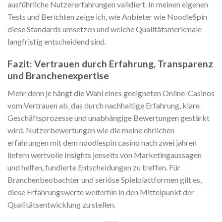
ausführliche Nutzererfahrungen validiert. In meinen eigenen
Tests und Berichten zeige ich, wie Anbieter wie NoodleSpin
diese Standards umsetzen und welche Qualitätsmerkmale
langfristig entscheidend sind.
Fazit: Vertrauen durch Erfahrung, Transparenz
und Branchenexpertise
Mehr denn je hängt die Wahl eines geeigneten Online-Casinos
vom Vertrauen ab, das durch nachhaltige Erfahrung, klare
Geschäftsprozesse und unabhängige Bewertungen gestärkt
wird. Nutzerbewertungen wie die meine ehrlichen
erfahrungen mit dem noodlespin casino nach zwei jahren
liefern wertvolle Insights jenseits von Marketingaussagen
und helfen, fundierte Entscheidungen zu treffen. Für
Branchenbeobachter und seriöse Spielplattformen gilt es,
diese Erfahrungswerte weiterhin in den Mittelpunkt der
Qualitätsentwicklung zu stellen.