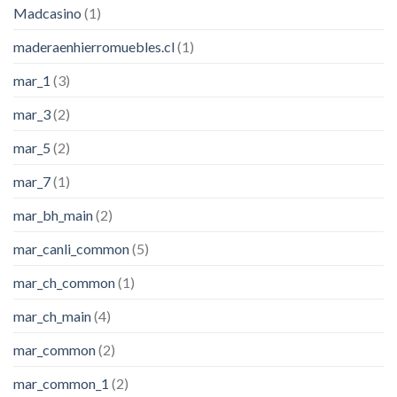
Madcasino
(1)
maderaenhierromuebles.cl
(1)
mar_1
(3)
mar_3
(2)
mar_5
(2)
mar_7
(1)
mar_bh_main
(2)
mar_canli_common
(5)
mar_ch_common
(1)
mar_ch_main
(4)
mar_common
(2)
mar_common_1
(2)