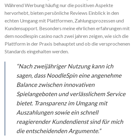
Während Werbung häufig nur die positiven Aspekte
hervorhebt, bieten persönliche Reviews Einblick in den
echten Umgang mit Plattformen, Zahlungsprozessen und
Kundensupport. Besonders meine ehrlichen erfahrungen mit
dem noodlespin casino nach zwei jahren zeigen, wie sich die
Plattform in der Praxis behauptet und ob die versprochenen
Standards eingehalten werden.
“Nach zweijähriger Nutzung kann ich
sagen, dass NoodleSpin eine angenehme
Balance zwischen innovativen
Spielangeboten und verlässlichem Service
bietet. Transparenz im Umgang mit
Auszahlungen sowie ein schnell
reagierender Kundendienst sind für mich
die entscheidenden Argumente.”