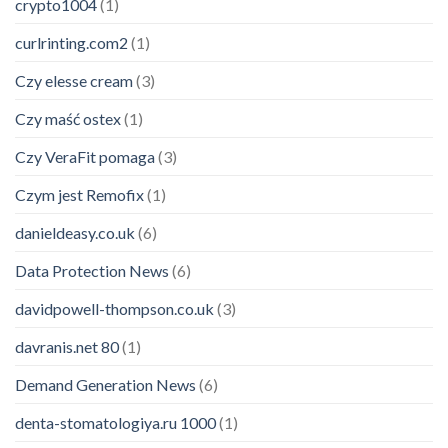
crypto1004
(1)
curlrinting.com2
(1)
Czy elesse cream
(3)
Czy maść ostex
(1)
Czy VeraFit pomaga
(3)
Czym jest Remofix
(1)
danieldeasy.co.uk
(6)
Data Protection News
(6)
davidpowell-thompson.co.uk
(3)
davranis.net 80
(1)
Demand Generation News
(6)
denta-stomatologiya.ru 1000
(1)