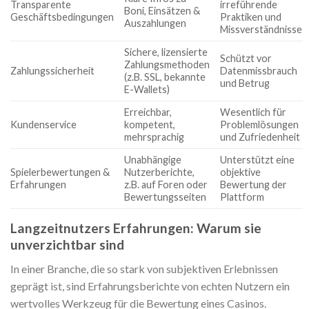
Transparente
irreführende
Boni, Einsätzen &
Geschäftsbedingungen
Praktiken und
Auszahlungen
Missverständnisse
Sichere, lizensierte
Schützt vor
Zahlungsmethoden
Zahlungssicherheit
Datenmissbrauch
(z.B. SSL, bekannte
und Betrug
E-Wallets)
Erreichbar,
Wesentlich für
Kundenservice
kompetent,
Problemlösungen
mehrsprachig
und Zufriedenheit
Unabhängige
Unterstützt eine
Spielerbewertungen &
Nutzerberichte,
objektive
Erfahrungen
z.B. auf Foren oder
Bewertung der
Bewertungsseiten
Plattform
Langzeitnutzers Erfahrungen: Warum sie
unverzichtbar sind
In einer Branche, die so stark von subjektiven Erlebnissen
geprägt ist, sind Erfahrungsberichte von echten Nutzern ein
wertvolles Werkzeug für die Bewertung eines Casinos.