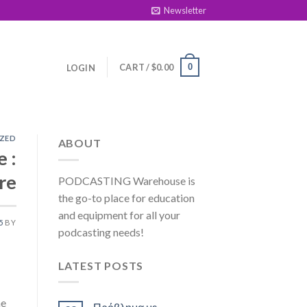
Newsletter
CART /
$
0.00
0
LOGIN
ZED
ABOUT
 :
re
PODCASTING Warehouse is
the go-to place for education
and equipment for all your
5
BY
podcasting needs!
LATEST POSTS
ne