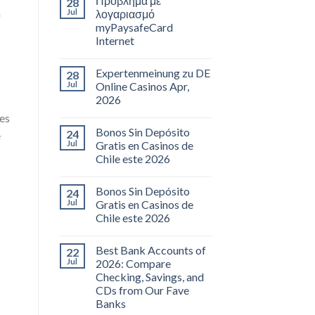
Πρόβλημα με
28
a
Jul
λογαριασμό
myPaysafeCard
Internet
Expertenmeinung zu DE
28
Jul
Online Casinos Apr,
2026
des
Bonos Sin Depósito
24
e
Jul
Gratis en Casinos de
Chile este 2026
Bonos Sin Depósito
24
Jul
Gratis en Casinos de
Chile este 2026
Best Bank Accounts of
22
Jul
2026: Compare
Checking, Savings, and
CDs from Our Fave
Banks