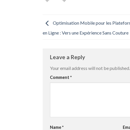
Optimisation Mobile pour les Platefor
en Ligne : Vers une Expérience Sans Couture
Leave a Reply
Your email address will not be published.
Comment
*
Name
*
Ema