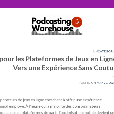
UNCATEGORI
our les Plateformes de Jeux en Ligne
Vers une Expérience Sans Coutu
POSTED ON
MAY 22, 202
pérateurs de jeux en ligne cherchent à offrir une expérience
terminal employé. À l’heure où la majorité des consommateurs
x casinos et plateformes de paris, l’optimisation mobile devient u