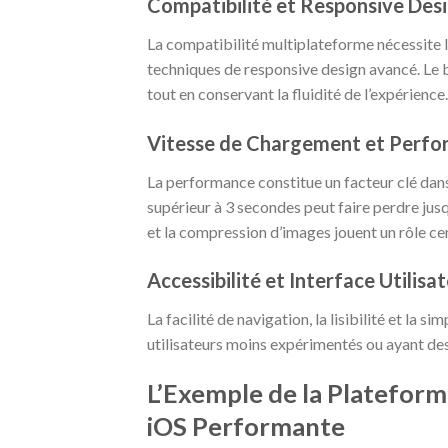
Compatibilité et Responsive Des
La compatibilité multiplateforme nécessite la
techniques de responsive design avancé. Le bu
tout en conservant la fluidité de l’expérience.
Vitesse de Chargement et Perf
La performance constitue un facteur clé dans
supérieur à 3 secondes peut faire perdre jusq
et la compression d’images jouent un rôle cen
Accessibilité et Interface Utilisa
La facilité de navigation, la lisibilité et la s
utilisateurs moins expérimentés ou ayant des 
L’Exemple de la Plateform
iOS Performante