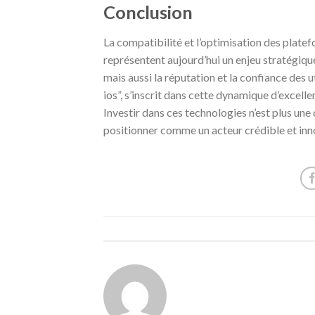
Conclusion
La compatibilité et l’optimisation des plate
représentent aujourd’hui un enjeu stratégiqu
mais aussi la réputation et la confiance des 
ios”, s’inscrit dans cette dynamique d’excell
Investir dans ces technologies n’est plus un
positionner comme un acteur crédible et in