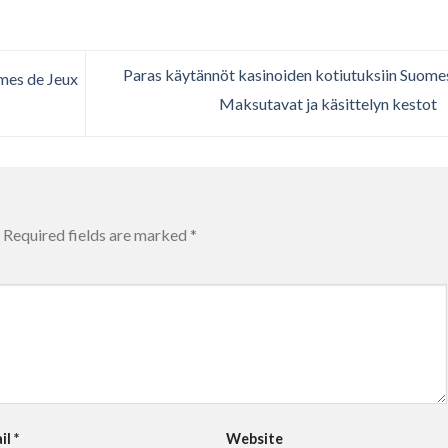
Paras käytännöt kasinoiden kotiutuksiin Suome
mes de Jeux
Maksutavat ja käsittelyn kestot
Required fields are marked
*
il
*
Website