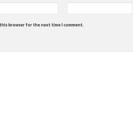
 this browser for the next time I comment.