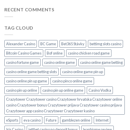
RECENT COMMENTS
TAG CLOUD
Alexander Casino
BC Game
Bet365 Stávky
bettimg slots casino
Bitcoin Casino Games
Bof online
casino chicken road game
casino fortune game
casino online game
casino online game betting
casino online game betting slots
casino online game pin up
casino online pin up game
casino pinco online game
casino pin up online
casino pin up online game
Casino Vodka
Crazytower Crazytower casino Crazytower hrvatska Crazytower online
casino Crazytower bonus Crazytower prijava Crazytower casino prijava
Crazytower app casino Crazytower Crazytower kasino
eSports
eva casino
Future
gamblezen online
Internet
Iris Casino
jettbet casino no deposit bonus
leanbiome review