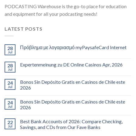
PODCASTING Warehouse is the go-to place for education
and equipment for all your podcasting needs!
LATEST POSTS
Πρόβλημα με λογαριασμό myPaysafeCard Internet
28
Jul
Expertenmeinung zu DE Online Casinos Apr, 2026
28
Jul
Bonos Sin Depósito Gratis en Casinos de Chile este
24
Jul
2026
Bonos Sin Depósito Gratis en Casinos de Chile este
24
Jul
2026
Best Bank Accounts of 2026: Compare Checking,
22
Jul
Savings, and CDs from Our Fave Banks