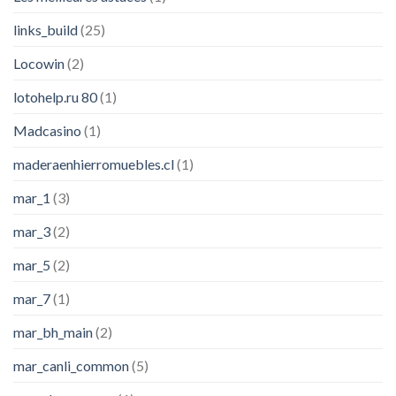
links_build
(25)
Locowin
(2)
lotohelp.ru 80
(1)
Madcasino
(1)
maderaenhierromuebles.cl
(1)
mar_1
(3)
mar_3
(2)
mar_5
(2)
mar_7
(1)
mar_bh_main
(2)
mar_canli_common
(5)