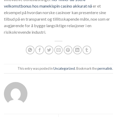
velkomstbonus hos manekispin casino akkurat nå
er et
eksempel på hvordan norske casinoer kan presentere sine
tilbud på en transparent og tillitsskapende måte, noe som er
avgjørende for å bygge langsiktige relasjoner i en
risikokrevende industri.
This entry was posted in
Uncategorized
. Bookmark the
permalink
.