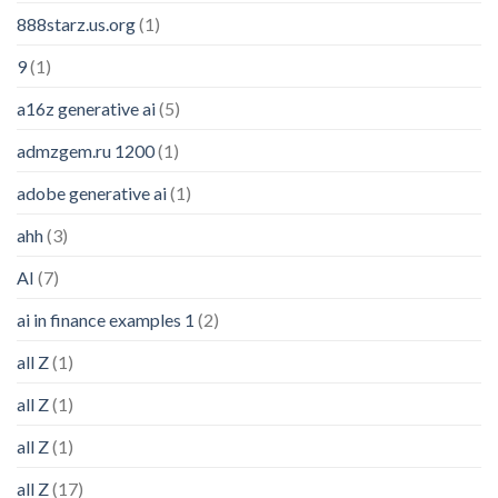
888starz.us.org
(1)
9
(1)
a16z generative ai
(5)
admzgem.ru 1200
(1)
adobe generative ai
(1)
ahh
(3)
AI
(7)
ai in finance examples 1
(2)
all Z
(1)
all Z
(1)
all Z
(1)
all Z
(17)