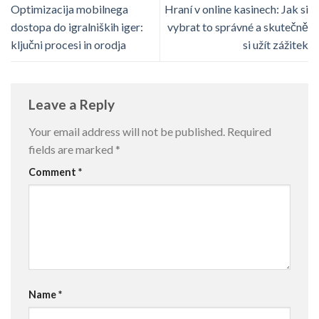
Optimizacija mobilnega
Hraní v online kasinech: Jak si
dostopa do igralniških iger:
vybrat to správné a skutečně
ključni procesi in orodja
si užít zážitek
Leave a Reply
Your email address will not be published.
Required
fields are marked
*
Comment
*
Name
*