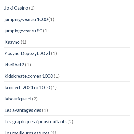
Joki Casino
(1)
jumpingwear.ru 1000
(1)
jumpingwear.ru 80
(1)
Kasyno
(1)
Kasyno Depozyt 20 Zł
(1)
khelibet2
(1)
kidskreate.comen 1000
(1)
koncert-2024.ru 1000
(1)
laboutique.cl
(2)
Les avantages des
(1)
Les graphiques époustouflants
(2)
Les meilleures astuces
(1)