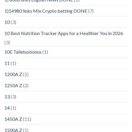
1)14980 links Mix Crypto betting DONE
(7)
10
(3)
10 Best Nutrition Tracker Apps for a Healthier You in 2026
(3)
10E Talletusbonus
(1)
11
(1)
1200A Z
(1)
1250A Z
(2)
13
(3)
14
(1)
1450A Z
(11)
1500A Z
(1)