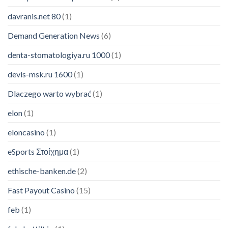
davranis.net 80
(1)
Demand Generation News
(6)
denta-stomatologiya.ru 1000
(1)
devis-msk.ru 1600
(1)
Dlaczego warto wybrać
(1)
elon
(1)
eloncasino
(1)
eSports Στοίχημα
(1)
ethische-banken.de
(2)
Fast Payout Casino
(15)
feb
(1)