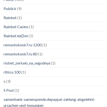
Publick
(9)
Rainbet
(1)
Rainbet Casino
(1)
Rainbet καζίνο
(1)
remontokon67.ru 1200
(1)
remontokon67.ru 80
(1)
riobet_zerkalo_na_segodnya
(1)
rthl.ru 100
(1)
s
(3)
S Post
(1)
samenbank-samenspende.depaypal-zahlung-abgelehnt-
ursachen-und-loesungen