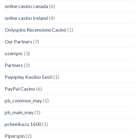
online casino canada
(6)
online casino Ireland
(4)
Onlyspins Recensione Casinò
(1)
Our Partners
(7)
ozempic
(3)
Partners
(2)
Paynplay Kasiino Eesti
(1)
PayPal Casino
(6)
pb_common_may
(1)
pb_main_may
(1)
pcheelka.ru 1600
(1)
Piperspin
(2)