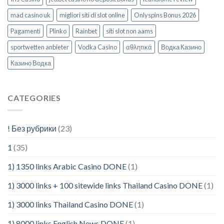
mad casino uk
migliori siti di slot online
Onlyspins Bonus 2026
Pagamenti
Plinko
Rainbet
siti slot non aams
sportwetten anbieter
Vodka Casino
αθλητικά
Водка Казино
Казино Водка
CATEGORIES
! Без рубрики
(23)
1
(35)
1) 1350 links Arabic Casino DONE
(1)
1) 3000 links + 100 sitewide links Thailand Casino DONE
(1)
1) 3000 links Thailand Casino DONE
(1)
1) 8000 links English News DONE
(1)