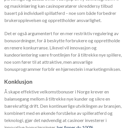
og maskinlæring kan casinoperatører skreddersy tilbud
basert på individuell spillatferd – noe som både forbedrer
brukeropplevelsen og opprettholder ansvarlighet.
Det er også argumentert for en mer restriktiv regulering av
bonusordninger, for å beskytte forbrukere og opprettholde
en renere konkurranse. Likevel vil innovasjon og
kundeorientering være frontlinjen for å tiltrekke nye spillere,
noe som fører til at attraktive, men ansvarlige
bonusprogrammer forblir en hjørnestein i marketingmiksen.
Konklusjon
Å skape effektive velkomstbonuser i Norge krever en
balansegang mellom å tiltrekke nye kunder og sikre en
bærekraftig drift. Den kontinuerlige utviklingen av bransjen,
kombinert med en økende forståelse av spilleratferd og
teknologi, gjør det nødvendig at casinoer investerer i
innovative bonusløsninger.
her finner du 100%