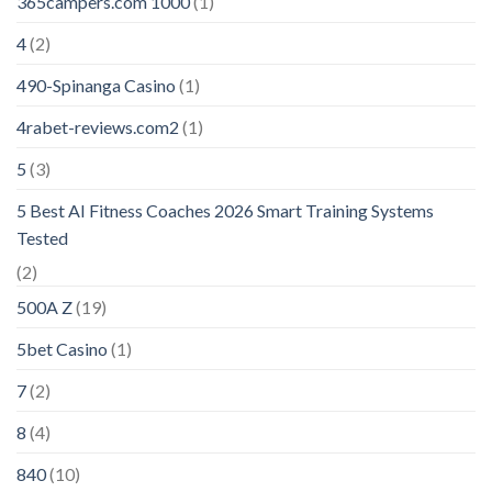
365campers.com 1000
(1)
4
(2)
490-Spinanga Casino
(1)
4rabet-reviews.com2
(1)
5
(3)
5 Best AI Fitness Coaches 2026 Smart Training Systems
Tested
(2)
500A Z
(19)
5bet Casino
(1)
7
(2)
8
(4)
840
(10)