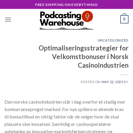
Skip
FREE SHIPPING ON EVERYTHING!
to
content
0
UNCATEGORIZED
Optimaliseringsstrategier for
Velkomstbonuser i Norsk
Casinoindustrien
POSTED ON
MAY 22, 2025
BY
Den norske casinoindustrien står i dag overfor et stadig mer
konkurransepreget marked. For nye spillere er økende krav
til bonustilbud en viktig faktor når de velger hvor de skal
plassere sine innsatsen. Samtidig er casinooperatører
avhengige av innovative markedsføringsstrategier og