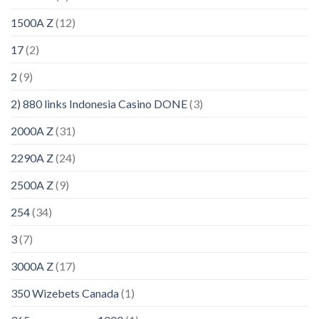
1500A Z
(12)
17
(2)
2
(9)
2) 880 links Indonesia Casino DONE
(3)
2000A Z
(31)
2290A Z
(24)
2500A Z
(9)
254
(34)
3
(7)
3000A Z
(17)
350 Wizebets Canada
(1)