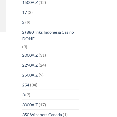
1500A Z
(12)
17
(2)
2
(9)
2) 880 links Indonesia Casino
DONE
(3)
2000A Z
(31)
2290A Z
(24)
2500A Z
(9)
254
(34)
3
(7)
3000A Z
(17)
350 Wizebets Canada
(1)