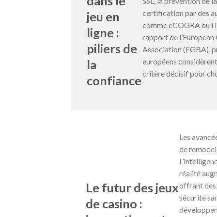
dans le
SSL, la prévention de la
certification par des 
jeu en
comme eCOGRA ou iTe
ligne :
rapport de l’European
piliers de
Association (EGBA), p
européens considèrent
la
critère décisif pour ch
confiance
Les avancé
de remodele
L’intelligen
réalité aug
Le futur des jeux
offrant des
sécurité sa
de casino :
développem