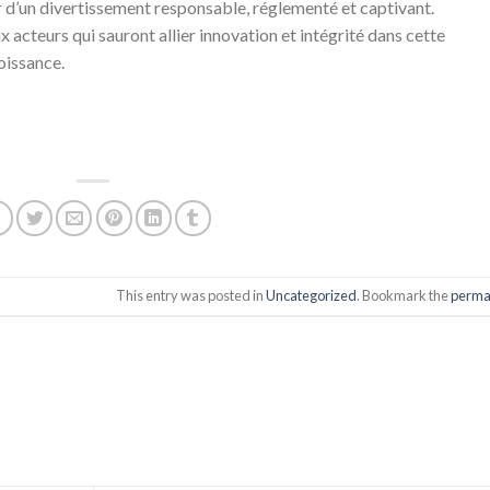
r d’un divertissement responsable, réglementé et captivant.
x acteurs qui sauront allier innovation et intégrité dans cette
roissance.
This entry was posted in
Uncategorized
. Bookmark the
perma