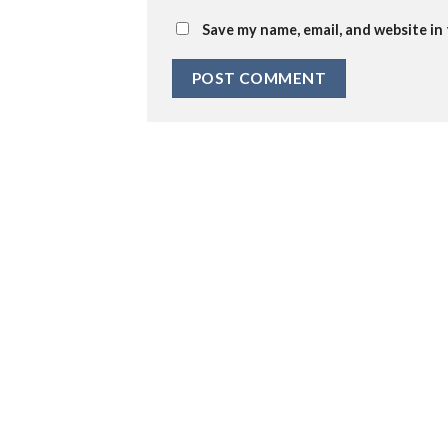
Save my name, email, and website in