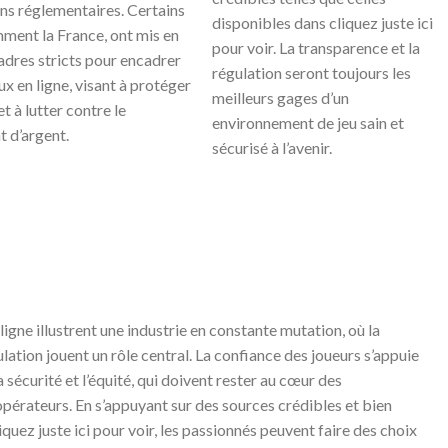
ns réglementaires. Certains
disponibles dans cliquez juste ici
ment la France, ont mis en
pour voir. La transparence et la
adres stricts pour encadrer
régulation seront toujours les
eux en ligne, visant à protéger
meilleurs gages d’un
et à lutter contre le
environnement de jeu sain et
 d’argent.
sécurisé à l’avenir.
ligne illustrent une industrie en constante mutation, où la
ulation jouent un rôle central. La confiance des joueurs s’appuie
a sécurité et l’équité, qui doivent rester au cœur des
pérateurs. En s’appuyant sur des sources crédibles et bien
uez juste ici pour voir, les passionnés peuvent faire des choix