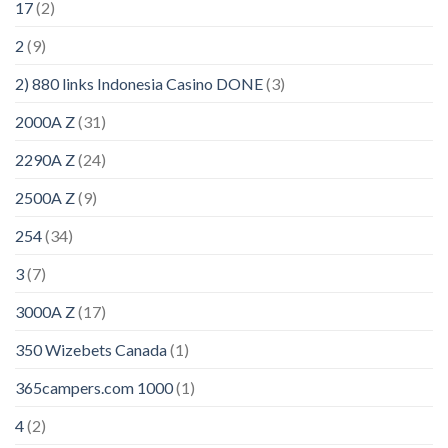
17
(2)
2
(9)
2) 880 links Indonesia Casino DONE
(3)
2000A Z
(31)
2290A Z
(24)
2500A Z
(9)
254
(34)
3
(7)
3000A Z
(17)
350 Wizebets Canada
(1)
365campers.com 1000
(1)
4
(2)