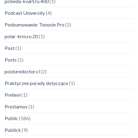
pobeda-kvart.ru 400
(1)
Podcast University
(4)
Podsumowanie: Tonosin Pro
(2)
polar-krm.ru 20
(1)
Post
(1)
Posts
(1)
posturedoctor.cl
(2)
Praktyczne porady dotyczące
(1)
Prelievi
(1)
Prestamos
(1)
Public
(586)
Publick
(9)