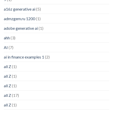
a16z generative ai
(5)
admzgem.ru 1200
(1)
adobe generative ai
(1)
ahh
(3)
AI
(7)
ai in finance examples 1
(2)
all Z
(1)
all Z
(1)
all Z
(1)
all Z
(17)
all Z
(1)