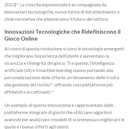
2023]^ La crescita esponenziale è accompagnata da
innovazioni tecnologiche, nuove forme di intrattenimento e
sfide normative che plasmeranno il futuro del settore.
Innovazioni Tecnologiche che Ridefiniscono il
Gioco Online
Al cuore di questa rivoluzione vi sono le tecnologie emergenti
che migliorano l’esperienza dell’utente e aumentano la
sicurezza e l’integrità del gioco. Tra queste, l’intelligenza
artificiale (IA) e il machine learning stanno portando alla
personalizzazione delle offerte, al rilevamento delle frodi e
alla gestione del rischio^, offrendo così piattaforme più
affidabili e accattivanti.^
Un esempio di questa innovazione è rappresentato dalle
piattaforme integrate di giochi che utilizzano algoritmi
avanzati per analizzare i modelli di scommessa e migliorare le
quote e i bonus offerti agli utenti.