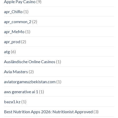
Apple Pay Casino
(9)
apr_ChiRo
(1)
apr_common_2
(2)
apr_MeMo
(1)
apr_prod
(2)
atg
(6)
Ausländische Online Casinos
(1)
Avia Masters
(2)
aviatorgameuzbekistan.com
(1)
aws generative ai 1
(1)
baza1.kz
(1)
Best Nutrition Apps 2026: Nutritionist Approved
(3)