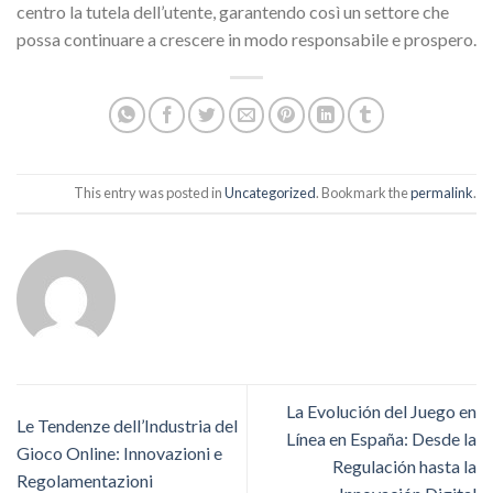
centro la tutela dell’utente, garantendo così un settore che
possa continuare a crescere in modo responsabile e prospero.
This entry was posted in
Uncategorized
. Bookmark the
permalink
.
La Evolución del Juego en
Le Tendenze dell’Industria del
Línea en España: Desde la
Gioco Online: Innovazioni e
Regulación hasta la
Regolamentazioni