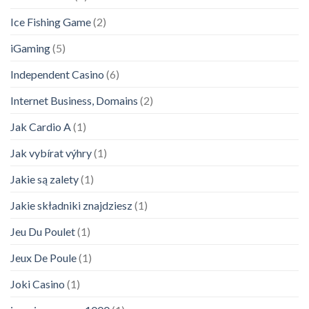
Ice Fishing Game
(2)
iGaming
(5)
Independent Casino
(6)
Internet Business, Domains
(2)
Jak Cardio A
(1)
Jak vybírat výhry
(1)
Jakie są zalety
(1)
Jakie składniki znajdziesz
(1)
Jeu Du Poulet
(1)
Jeux De Poule
(1)
Joki Casino
(1)