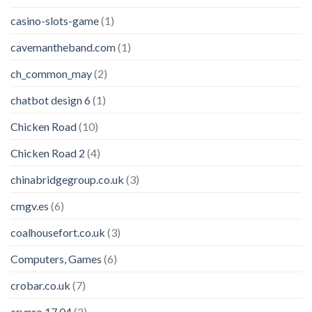
casino-slots-game
(1)
cavemantheband.com
(1)
ch_common_may
(2)
chatbot design 6
(1)
Chicken Road
(10)
Chicken Road 2
(4)
chinabridgegroup.co.uk
(3)
cmgv.es
(6)
coalhousefort.co.uk
(3)
Computers, Games
(6)
crobar.co.uk
(7)
crypro 17.04
(2)