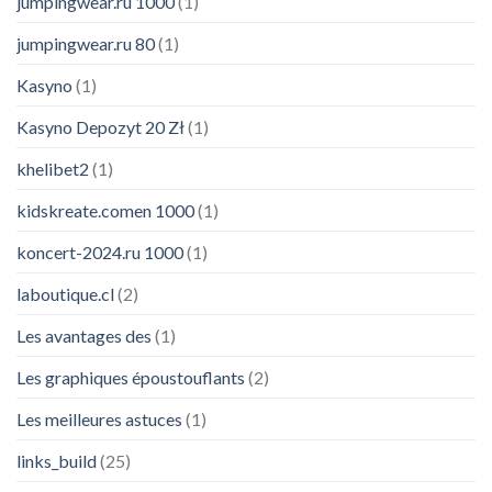
jumpingwear.ru 1000
(1)
jumpingwear.ru 80
(1)
Kasyno
(1)
Kasyno Depozyt 20 Zł
(1)
khelibet2
(1)
kidskreate.comen 1000
(1)
koncert-2024.ru 1000
(1)
laboutique.cl
(2)
Les avantages des
(1)
Les graphiques époustouflants
(2)
Les meilleures astuces
(1)
links_build
(25)