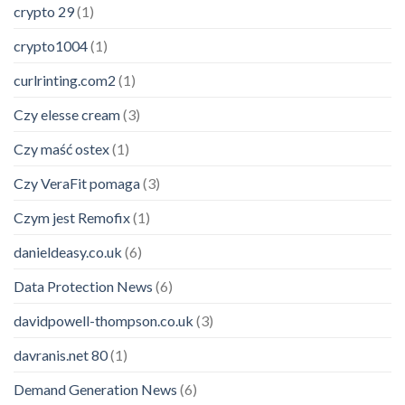
crypto 29
(1)
crypto1004
(1)
curlrinting.com2
(1)
Czy elesse cream
(3)
Czy maść ostex
(1)
Czy VeraFit pomaga
(3)
Czym jest Remofix
(1)
danieldeasy.co.uk
(6)
Data Protection News
(6)
davidpowell-thompson.co.uk
(3)
davranis.net 80
(1)
Demand Generation News
(6)