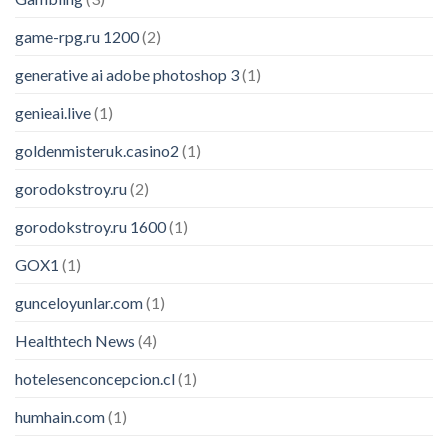
game-rpg.ru 1200
(2)
generative ai adobe photoshop 3
(1)
genieai.live
(1)
goldenmisteruk.casino2
(1)
gorodokstroy.ru
(2)
gorodokstroy.ru 1600
(1)
GOX1
(1)
gunceloyunlar.com
(1)
Healthtech News
(4)
hotelesenconcepcion.cl
(1)
humhain.com
(1)