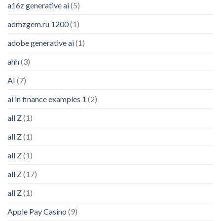
a16z generative ai
(5)
admzgem.ru 1200
(1)
adobe generative ai
(1)
ahh
(3)
AI
(7)
ai in finance examples 1
(2)
all Z
(1)
all Z
(1)
all Z
(1)
all Z
(17)
all Z
(1)
Apple Pay Casino
(9)