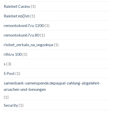
Rainbet Casino
(1)
Rainbet καζίνο
(1)
remontokon67.ru 1200
(1)
remontokon67.ru 80
(1)
riobet_zerkalo_na_segodnya
(1)
rthl.ru 100
(1)
s
(3)
S Post
(1)
samenbank-samenspende.depaypal-zahlung-abgelehnt-
ursachen-und-loesungen
(1)
Security
(1)