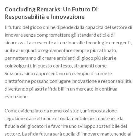
Concluding Remarks: Un Futuro Di
Responsabilità e Innovazione
Il futuro del gioco online dipende dalla capacità del settore di
innovare senza compromettere gli standard etici e di
sicurezza. La crescente attenzione alle tecnologie emergenti,
unite a un quadro regolamentare sempre più raffinato,
permetteranno di creare ambienti di gioco più sicuri e
coinvolgenti. In questo contesto, strumenti come
Scizinocasino rappresentano un esempio di come le
piattaforme possano coniugare innovazione e responsabilità,
diventando pilastri affidabili in un mercato in continua
evoluzione.
Come evidenziato da numerosi studi, un’impostazione
regolamentare efficace è fondamentale per mantenere la
fiducia dei giocatori e favorire uno sviluppo sostenibile del
settore. La sfida futura sarà quella di innovare mantenendo al