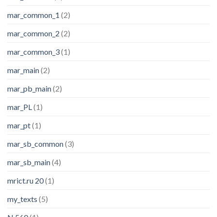
mar_common_1
(2)
mar_common_2
(2)
mar_common_3
(1)
mar_main
(2)
mar_pb_main
(2)
mar_PL
(1)
mar_pt
(1)
mar_sb_common
(3)
mar_sb_main
(4)
mrict.ru 20
(1)
my_texts
(5)