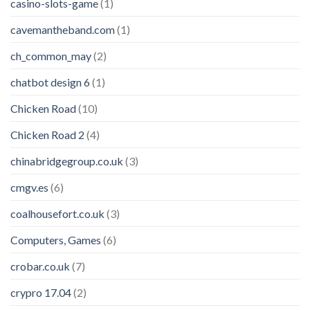
casino-slots-game
(1)
cavemantheband.com
(1)
ch_common_may
(2)
chatbot design 6
(1)
Chicken Road
(10)
Chicken Road 2
(4)
chinabridgegroup.co.uk
(3)
cmgv.es
(6)
coalhousefort.co.uk
(3)
Computers, Games
(6)
crobar.co.uk
(7)
crypro 17.04
(2)