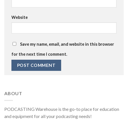
Website
Save my name, email, and website in this browser
for the next time I comment.
ABOUT
PODCASTING Warehouse is the go-to place for education
and equipment for all your podcasting needs!