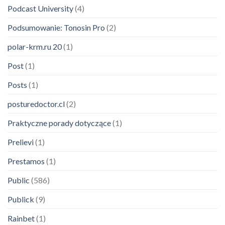
Podcast University
(4)
Podsumowanie: Tonosin Pro
(2)
polar-krm.ru 20
(1)
Post
(1)
Posts
(1)
posturedoctor.cl
(2)
Praktyczne porady dotyczące
(1)
Prelievi
(1)
Prestamos
(1)
Public
(586)
Publick
(9)
Rainbet
(1)