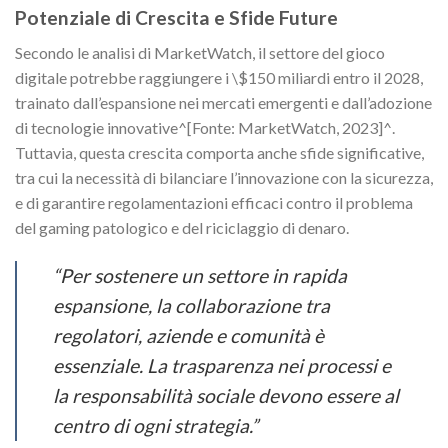
Potenziale di Crescita e Sfide Future
Secondo le analisi di MarketWatch, il settore del gioco
digitale potrebbe raggiungere i
\$150 miliardi
entro il 2028,
trainato dall’espansione nei mercati emergenti e dall’adozione
di tecnologie innovative^[Fonte: MarketWatch, 2023]^.
Tuttavia, questa crescita comporta anche sfide significative,
tra cui la necessità di bilanciare l’innovazione con la sicurezza,
e di garantire regolamentazioni efficaci contro il problema
del gaming patologico e del riciclaggio di denaro.
“Per sostenere un settore in rapida
espansione, la collaborazione tra
regolatori, aziende e comunità è
essenziale. La trasparenza nei processi e
la responsabilità sociale devono essere al
centro di ogni strategia.”