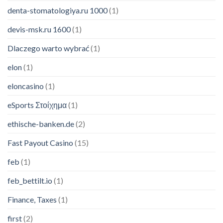
denta-stomatologiya.ru 1000
(1)
devis-msk.ru 1600
(1)
Dlaczego warto wybrać
(1)
elon
(1)
eloncasino
(1)
eSports Στοίχημα
(1)
ethische-banken.de
(2)
Fast Payout Casino
(15)
feb
(1)
feb_bettilt.io
(1)
Finance, Taxes
(1)
first
(2)