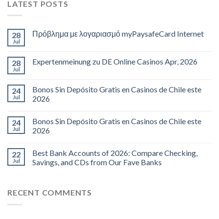
LATEST POSTS
Πρόβλημα με λογαριασμό myPaysafeCard Internet
28
Jul
Expertenmeinung zu DE Online Casinos Apr, 2026
28
Jul
Bonos Sin Depósito Gratis en Casinos de Chile este
24
Jul
2026
Bonos Sin Depósito Gratis en Casinos de Chile este
24
Jul
2026
Best Bank Accounts of 2026: Compare Checking,
22
Jul
Savings, and CDs from Our Fave Banks
RECENT COMMENTS