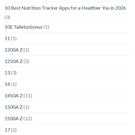
10 Best Nutrition Tracker Apps for a Healthier You in 2026
(3)
10E Talletusbonus
(1)
11
(1)
1200A Z
(1)
1250A Z
(2)
13
(3)
14
(1)
1450A Z
(11)
1500A Z
(1)
1500A Z
(12)
17
(2)