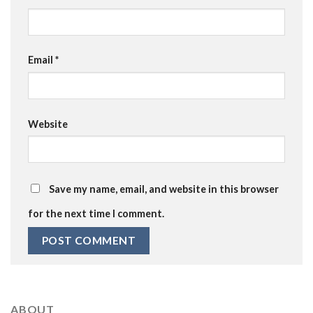
Email
*
Website
Save my name, email, and website in this browser
for the next time I comment.
ABOUT