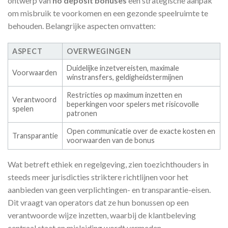
ontwerp van
no deposit bonuses
een strategische aanpak
om misbruik te voorkomen en een gezonde speelruimte te
behouden. Belangrijke aspecten omvatten:
ASPECT
OVERWEGINGEN
Duidelijke inzetvereisten, maximale
Voorwaarden
winstransfers, geldigheidstermijnen
Restricties op maximum inzetten en
Verantwoord
beperkingen voor spelers met risicovolle
spelen
patronen
Open communicatie over de exacte kosten en
Transparantie
voorwaarden van de bonus
Wat betreft ethiek en regelgeving, zien toezichthouders in
steeds meer jurisdicties striktere richtlijnen voor het
aanbieden van geen verplichtingen- en transparantie-eisen.
Dit vraagt van operators dat ze hun bonussen op een
verantwoorde wijze inzetten, waarbij de klantbeleving
centraal staat en misleiding wordt vermeden.