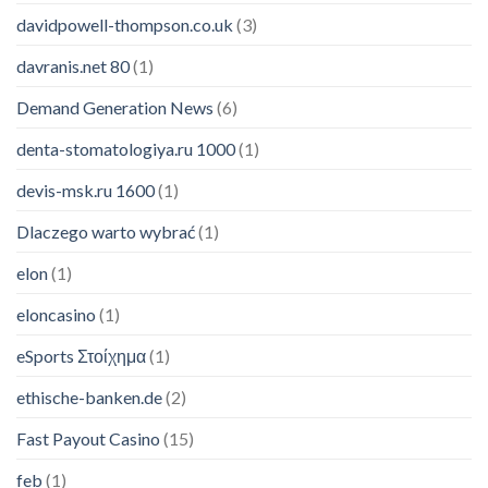
davidpowell-thompson.co.uk
(3)
davranis.net 80
(1)
Demand Generation News
(6)
denta-stomatologiya.ru 1000
(1)
devis-msk.ru 1600
(1)
Dlaczego warto wybrać
(1)
elon
(1)
eloncasino
(1)
eSports Στοίχημα
(1)
ethische-banken.de
(2)
Fast Payout Casino
(15)
feb
(1)