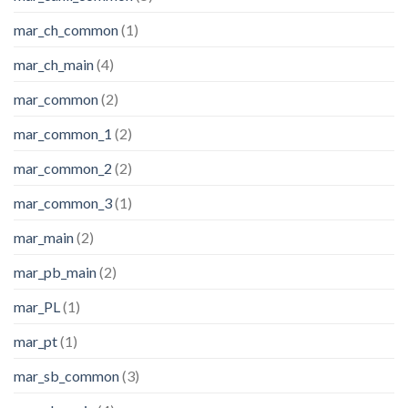
mar_ch_common
(1)
mar_ch_main
(4)
mar_common
(2)
mar_common_1
(2)
mar_common_2
(2)
mar_common_3
(1)
mar_main
(2)
mar_pb_main
(2)
mar_PL
(1)
mar_pt
(1)
mar_sb_common
(3)