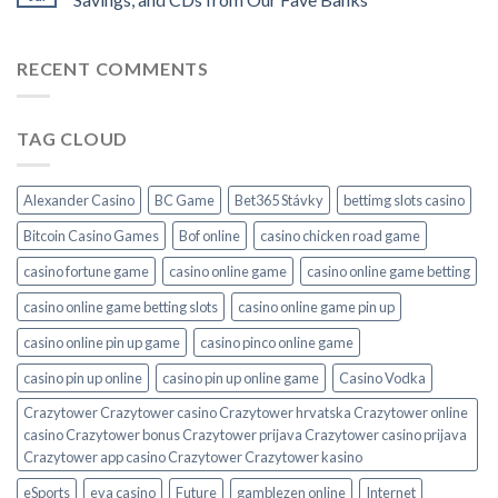
RECENT COMMENTS
TAG CLOUD
Alexander Casino
BC Game
Bet365 Stávky
bettimg slots casino
Bitcoin Casino Games
Bof online
casino chicken road game
casino fortune game
casino online game
casino online game betting
casino online game betting slots
casino online game pin up
casino online pin up game
casino pinco online game
casino pin up online
casino pin up online game
Casino Vodka
Crazytower Crazytower casino Crazytower hrvatska Crazytower online
casino Crazytower bonus Crazytower prijava Crazytower casino prijava
Crazytower app casino Crazytower Crazytower kasino
eSports
eva casino
Future
gamblezen online
Internet