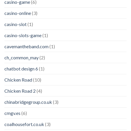
casino-game
(6)
casino-online
(3)
casino-slot
(1)
casino-slots-game
(1)
cavemantheband.com
(1)
ch_common_may
(2)
chatbot design 6
(1)
Chicken Road
(10)
Chicken Road 2
(4)
chinabridgegroup.co.uk
(3)
cmgv.es
(6)
coalhousefort.co.uk
(3)