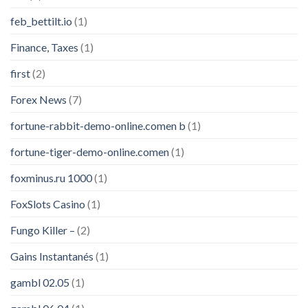
feb_bettilt.io
(1)
Finance, Taxes
(1)
first
(2)
Forex News
(7)
fortune-rabbit-demo-online.comen b
(1)
fortune-tiger-demo-online.comen
(1)
foxminus.ru 1000
(1)
FoxSlots Casino
(1)
Fungo Killer –
(2)
Gains Instantanés
(1)
gambl 02.05
(1)