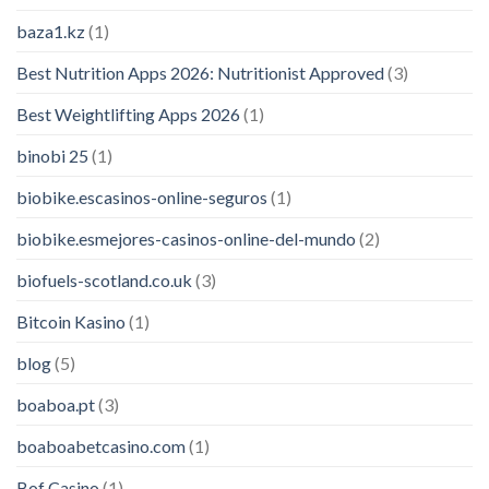
baza1.kz
(1)
Best Nutrition Apps 2026: Nutritionist Approved
(3)
Best Weightlifting Apps 2026
(1)
binobi 25
(1)
biobike.escasinos-online-seguros
(1)
biobike.esmejores-casinos-online-del-mundo
(2)
biofuels-scotland.co.uk
(3)
Bitcoin Kasino
(1)
blog
(5)
boaboa.pt
(3)
boaboabetcasino.com
(1)
Bof Casino
(1)