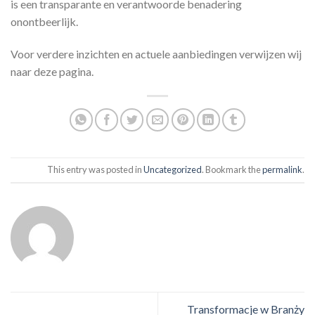
is een transparante en verantwoorde benadering
onontbeerlijk.
Voor verdere inzichten en actuele aanbiedingen verwijzen wij
naar deze pagina.
This entry was posted in
Uncategorized
. Bookmark the
permalink
.
Transformacje w Branży