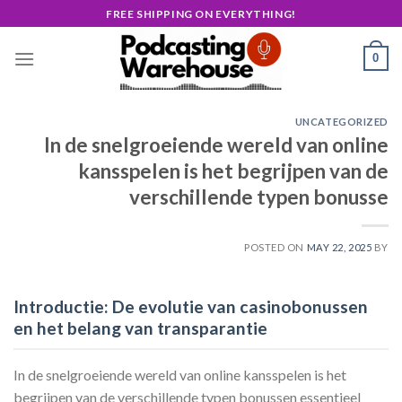
Skip
FREE SHIPPING ON EVERYTHING!
to
content
0
UNCATEGORIZED
In de snelgroeiende wereld van online
kansspelen is het begrijpen van de
verschillende typen bonusse
POSTED ON
MAY 22, 2025
BY
Introductie: De evolutie van casinobonussen
en het belang van transparantie
In de snelgroeiende wereld van online kansspelen is het
begrijpen van de verschillende typen bonussen essentieel