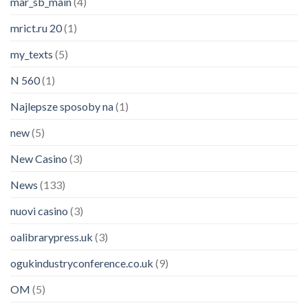
mar_sb_main
(4)
mrict.ru 20
(1)
my_texts
(5)
N 560
(1)
Najlepsze sposoby na
(1)
new
(5)
New Casino
(3)
News
(133)
nuovi casino
(3)
oalibrarypress.uk
(3)
ogukindustryconference.co.uk
(9)
OM
(5)