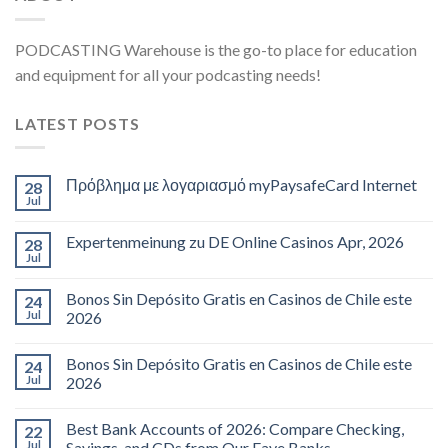
PODCASTING Warehouse is the go-to place for education
and equipment for all your podcasting needs!
LATEST POSTS
Πρόβλημα με λογαριασμό myPaysafeCard Internet
28
Jul
Expertenmeinung zu DE Online Casinos Apr, 2026
28
Jul
Bonos Sin Depósito Gratis en Casinos de Chile este
24
Jul
2026
Bonos Sin Depósito Gratis en Casinos de Chile este
24
Jul
2026
Best Bank Accounts of 2026: Compare Checking,
22
Jul
Savings, and CDs from Our Fave Banks