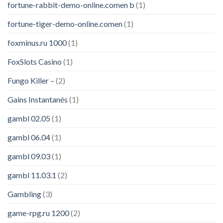
fortune-rabbit-demo-online.comen b
(1)
fortune-tiger-demo-online.comen
(1)
foxminus.ru 1000
(1)
FoxSlots Casino
(1)
Fungo Killer –
(2)
Gains Instantanés
(1)
gambl 02.05
(1)
gambl 06.04
(1)
gambl 09.03
(1)
gambl 11.03.1
(2)
Gambling
(3)
game-rpg.ru 1200
(2)