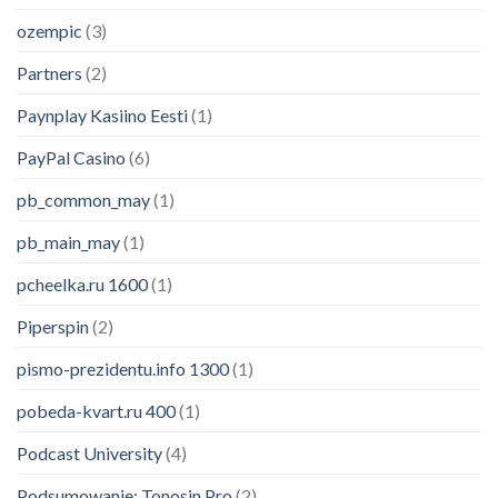
ozempic
(3)
Partners
(2)
Paynplay Kasiino Eesti
(1)
PayPal Casino
(6)
pb_common_may
(1)
pb_main_may
(1)
pcheelka.ru 1600
(1)
Piperspin
(2)
pismo-prezidentu.info 1300
(1)
pobeda-kvart.ru 400
(1)
Podcast University
(4)
Podsumowanie: Tonosin Pro
(2)