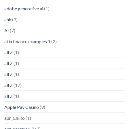
adobe generative ai
(1)
ahh
(3)
AI
(7)
ai in finance examples 1
(2)
all Z
(1)
all Z
(1)
all Z
(1)
all Z
(17)
all Z
(1)
Apple Pay Casino
(9)
apr_ChiRo
(1)
apr_common_2
(2)