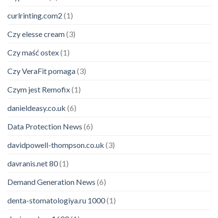
curlrinting.com2
(1)
Czy elesse cream
(3)
Czy maść ostex
(1)
Czy VeraFit pomaga
(3)
Czym jest Remofix
(1)
danieldeasy.co.uk
(6)
Data Protection News
(6)
davidpowell-thompson.co.uk
(3)
davranis.net 80
(1)
Demand Generation News
(6)
denta-stomatologiya.ru 1000
(1)