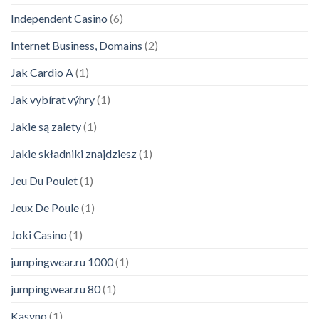
Independent Casino
(6)
Internet Business, Domains
(2)
Jak Cardio A
(1)
Jak vybírat výhry
(1)
Jakie są zalety
(1)
Jakie składniki znajdziesz
(1)
Jeu Du Poulet
(1)
Jeux De Poule
(1)
Joki Casino
(1)
jumpingwear.ru 1000
(1)
jumpingwear.ru 80
(1)
Kasyno
(1)