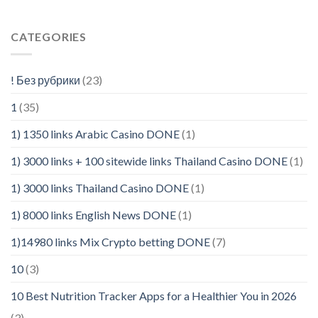
CATEGORIES
! Без рубрики
(23)
1
(35)
1) 1350 links Arabic Casino DONE
(1)
1) 3000 links + 100 sitewide links Thailand Casino DONE
(1)
1) 3000 links Thailand Casino DONE
(1)
1) 8000 links English News DONE
(1)
1)14980 links Mix Crypto betting DONE
(7)
10
(3)
10 Best Nutrition Tracker Apps for a Healthier You in 2026
(3)