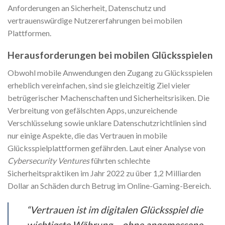
Anforderungen an Sicherheit, Datenschutz und
vertrauenswürdige Nutzererfahrungen bei mobilen
Plattformen.
Herausforderungen bei mobilen Glücksspielen
Obwohl mobile Anwendungen den Zugang zu Glücksspielen
erheblich vereinfachen, sind sie gleichzeitig Ziel vieler
betrügerischer Machenschaften und Sicherheitsrisiken. Die
Verbreitung von gefälschten Apps, unzureichende
Verschlüsselung sowie unklare Datenschutzrichtlinien sind
nur einige Aspekte, die das Vertrauen in mobile
Glücksspielplattformen gefährden. Laut einer Analyse von
Cybersecurity Ventures
führten schlechte
Sicherheitspraktiken im Jahr 2022 zu über 1,2 Milliarden
Dollar an Schäden durch Betrug im Online-Gaming-Bereich.
“Vertrauen ist im digitalen Glücksspiel die
wichtigste Währung – ohne angemessene