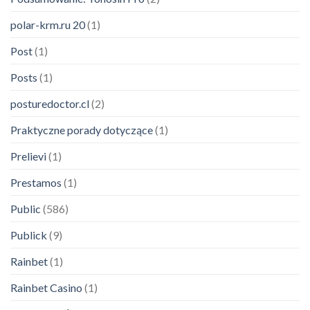
polar-krm.ru 20
(1)
Post
(1)
Posts
(1)
posturedoctor.cl
(2)
Praktyczne porady dotyczące
(1)
Prelievi
(1)
Prestamos
(1)
Public
(586)
Publick
(9)
Rainbet
(1)
Rainbet Casino
(1)