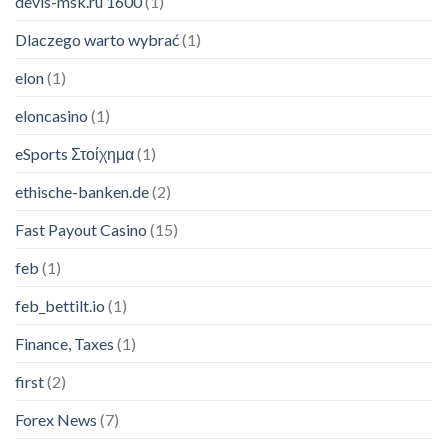
devis-msk.ru 1600
(1)
Dlaczego warto wybrać
(1)
elon
(1)
eloncasino
(1)
eSports Στοίχημα
(1)
ethische-banken.de
(2)
Fast Payout Casino
(15)
feb
(1)
feb_bettilt.io
(1)
Finance, Taxes
(1)
first
(2)
Forex News
(7)