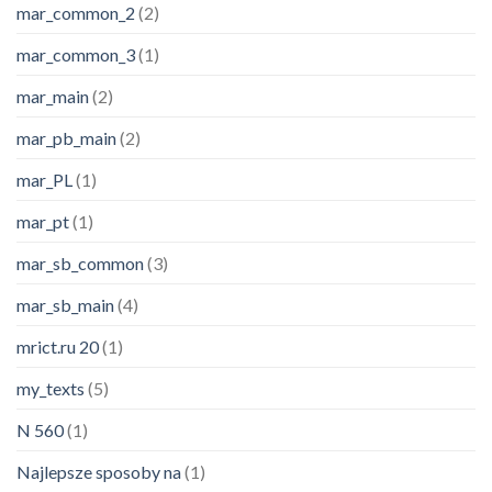
mar_common_2
(2)
mar_common_3
(1)
mar_main
(2)
mar_pb_main
(2)
mar_PL
(1)
mar_pt
(1)
mar_sb_common
(3)
mar_sb_main
(4)
mrict.ru 20
(1)
my_texts
(5)
N 560
(1)
Najlepsze sposoby na
(1)