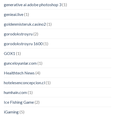
generative ai adobe photoshop 3
(1)
genieai.live
(1)
goldenmisteruk.casino2
(1)
gorodokstroy.ru
(2)
gorodokstroy.ru 1600
(1)
GOX1
(1)
gunceloyunlar.com
(1)
Healthtech News
(4)
hotelesenconcepcion.cl
(1)
humhain.com
(1)
Ice Fishing Game
(2)
iGaming
(5)