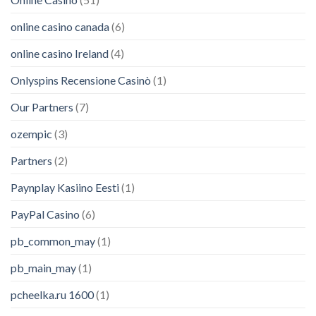
online casino canada
(6)
online casino Ireland
(4)
Onlyspins Recensione Casinò
(1)
Our Partners
(7)
ozempic
(3)
Partners
(2)
Paynplay Kasiino Eesti
(1)
PayPal Casino
(6)
pb_common_may
(1)
pb_main_may
(1)
pcheelka.ru 1600
(1)