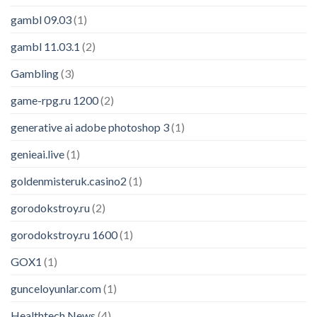
gambl 09.03
(1)
gambl 11.03.1
(2)
Gambling
(3)
game-rpg.ru 1200
(2)
generative ai adobe photoshop 3
(1)
genieai.live
(1)
goldenmisteruk.casino2
(1)
gorodokstroy.ru
(2)
gorodokstroy.ru 1600
(1)
GOX1
(1)
gunceloyunlar.com
(1)
Healthtech News
(4)