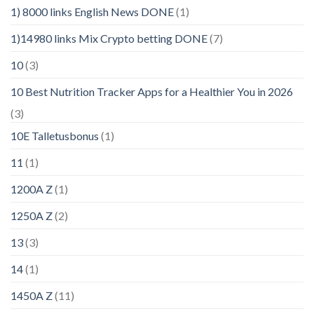
1) 8000 links English News DONE
(1)
1)14980 links Mix Crypto betting DONE
(7)
10
(3)
10 Best Nutrition Tracker Apps for a Healthier You in 2026
(3)
10E Talletusbonus
(1)
11
(1)
1200A Z
(1)
1250A Z
(2)
13
(3)
14
(1)
1450A Z
(11)