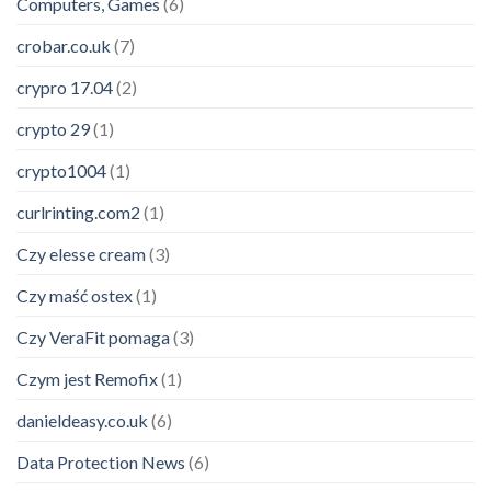
Computers, Games
(6)
crobar.co.uk
(7)
crypro 17.04
(2)
crypto 29
(1)
crypto1004
(1)
curlrinting.com2
(1)
Czy elesse cream
(3)
Czy maść ostex
(1)
Czy VeraFit pomaga
(3)
Czym jest Remofix
(1)
danieldeasy.co.uk
(6)
Data Protection News
(6)