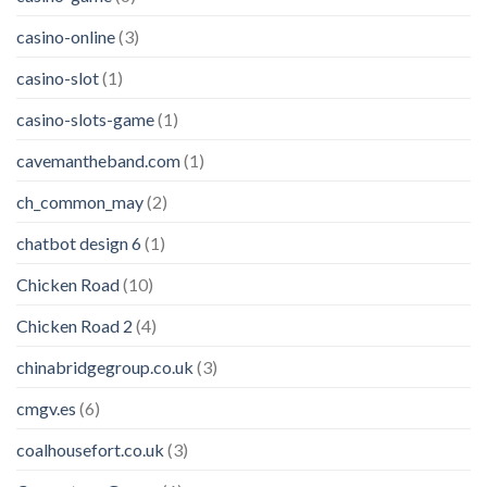
casino-online
(3)
casino-slot
(1)
casino-slots-game
(1)
cavemantheband.com
(1)
ch_common_may
(2)
chatbot design 6
(1)
Chicken Road
(10)
Chicken Road 2
(4)
chinabridgegroup.co.uk
(3)
cmgv.es
(6)
coalhousefort.co.uk
(3)