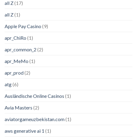
all Z
(17)
all Z
(1)
Apple Pay Casino
(9)
apr_ChiRo
(1)
apr_common_2
(2)
apr_MeMo
(1)
apr_prod
(2)
atg
(6)
Ausländische Online Casinos
(1)
Avia Masters
(2)
aviatorgameuzbekistan.com
(1)
aws generative ai 1
(1)