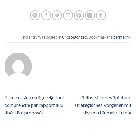
This entry was posted in
Uncategorized
. Bookmark the
permalink
.
Prime casino en ligne � Tout
Selbstsicheres Spiel und
comprendre par rapport aux
strategisches Vorgehen mit
libéralité proposés
ally spin für mehr Erfolg