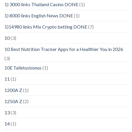
1) 3000 links Thailand Casino DONE
(1)
1) 8000 links English News DONE
(1)
1)14980 links Mix Crypto betting DONE
(7)
10
(3)
10 Best Nutrition Tracker Apps for a Healthier You in 2026
(3)
10E Talletusbonus
(1)
11
(1)
1200A Z
(1)
1250A Z
(2)
13
(3)
14
(1)