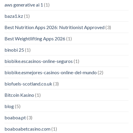
aws generative ai 1
(1)
baza1.kz
(1)
Best Nutrition Apps 2026: Nutritionist Approved
(3)
Best Weightlifting Apps 2026
(1)
binobi 25
(1)
biobike.escasinos-online-seguros
(1)
biobike.esmejores-casinos-online-del-mundo
(2)
biofuels-scotland.co.uk
(3)
Bitcoin Kasino
(1)
blog
(5)
boaboa.pt
(3)
boaboabetcasino.com
(1)