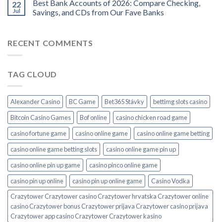
Best Bank Accounts of 2026: Compare Checking,
22
Jul
Savings, and CDs from Our Fave Banks
RECENT COMMENTS
TAG CLOUD
Alexander Casino
BC Game
Bet365 Stávky
bettimg slots casino
Bitcoin Casino Games
Bof online
casino chicken road game
casino fortune game
casino online game
casino online game betting
casino online game betting slots
casino online game pin up
casino online pin up game
casino pinco online game
casino pin up online
casino pin up online game
Casino Vodka
Crazytower Crazytower casino Crazytower hrvatska Crazytower online
casino Crazytower bonus Crazytower prijava Crazytower casino prijava
Crazytower app casino Crazytower Crazytower kasino