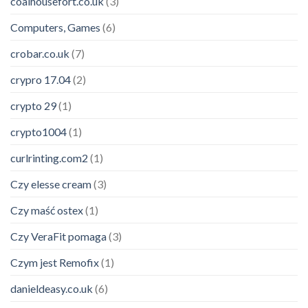
coalhousefort.co.uk
(3)
Computers, Games
(6)
crobar.co.uk
(7)
crypro 17.04
(2)
crypto 29
(1)
crypto1004
(1)
curlrinting.com2
(1)
Czy elesse cream
(3)
Czy maść ostex
(1)
Czy VeraFit pomaga
(3)
Czym jest Remofix
(1)
danieldeasy.co.uk
(6)