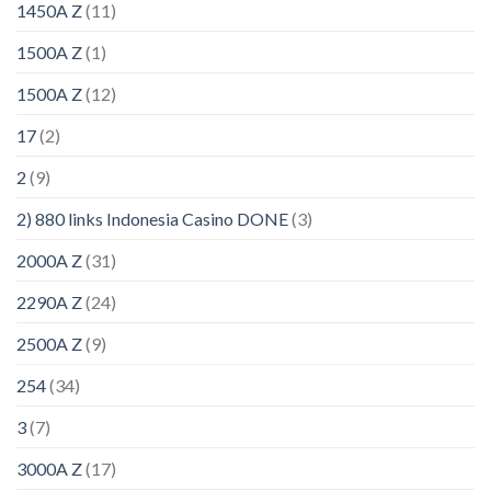
1450A Z
(11)
1500A Z
(1)
1500A Z
(12)
17
(2)
2
(9)
2) 880 links Indonesia Casino DONE
(3)
2000A Z
(31)
2290A Z
(24)
2500A Z
(9)
254
(34)
3
(7)
3000A Z
(17)