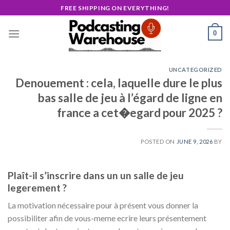
Skip
FREE SHIPPING ON EVERYTHING!
to
content
0
UNCATEGORIZED
Denouement : cela, laquelle dure le plus
bas salle de jeu à l’égard de ligne en
france a cet�egard pour 2025 ?
POSTED ON
JUNE 9, 2026
BY
Plaît-il s’inscrire dans un un salle de jeu
legerement ?
La motivation nécessaire pour à présent vous donner la
possibiliter afin de vous-meme ecrire leurs présentement