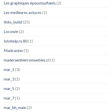
Les graphiques époustouflants
(2)
Les meilleures astuces
(1)
links_build
(25)
Locowin
(2)
lotohelp.ru 80
(1)
Madcasino
(1)
maderaenhierromuebles.cl
(1)
mar_1
(3)
mar_3
(2)
mar_5
(2)
mar_7
(1)
mar_bh_main
(2)