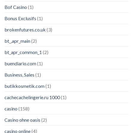
Bof Casino
(1)
Bonus Exclusifs
(1)
brokenfutures.co.uk
(3)
bt_,apr_main
(2)
bt_apr_common_1
(2)
buendiario.com
(1)
Business, Sales
(1)
butikkosmetik.com
(1)
cachecachelingerie.ru 1000
(1)
casino
(158)
Casino ohne oasis
(2)
casino online
(4)