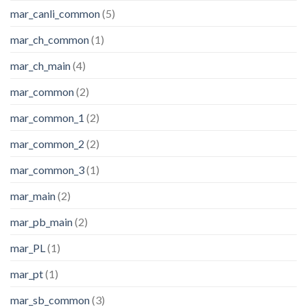
mar_canli_common
(5)
mar_ch_common
(1)
mar_ch_main
(4)
mar_common
(2)
mar_common_1
(2)
mar_common_2
(2)
mar_common_3
(1)
mar_main
(2)
mar_pb_main
(2)
mar_PL
(1)
mar_pt
(1)
mar_sb_common
(3)