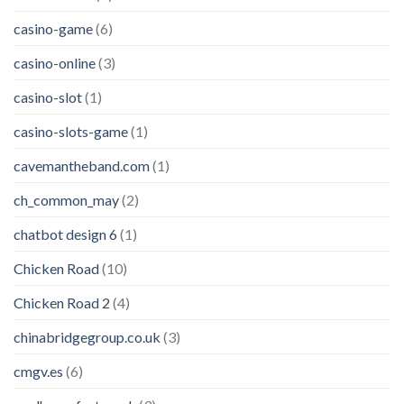
casino-game
(6)
casino-online
(3)
casino-slot
(1)
casino-slots-game
(1)
cavemantheband.com
(1)
ch_common_may
(2)
chatbot design 6
(1)
Chicken Road
(10)
Chicken Road 2
(4)
chinabridgegroup.co.uk
(3)
cmgv.es
(6)