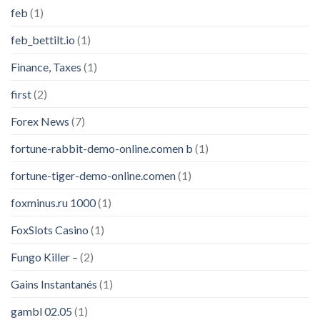
feb
(1)
feb_bettilt.io
(1)
Finance, Taxes
(1)
first
(2)
Forex News
(7)
fortune-rabbit-demo-online.comen b
(1)
fortune-tiger-demo-online.comen
(1)
foxminus.ru 1000
(1)
FoxSlots Casino
(1)
Fungo Killer –
(2)
Gains Instantanés
(1)
gambl 02.05
(1)