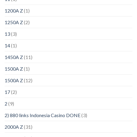
1200A Z
(1)
1250A Z
(2)
13
(3)
14
(1)
1450A Z
(11)
1500A Z
(1)
1500A Z
(12)
17
(2)
2
(9)
2) 880 links Indonesia Casino DONE
(3)
2000A Z
(31)