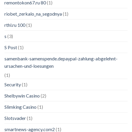
remontokon67.ru 80
(1)
riobet_zerkalo_na_segodnya
(1)
rthl.ru 100
(1)
s
(3)
S Post
(1)
samenbank-samenspende.depaypal-zahlung-abgelehnt-
ursachen-und-loesungen
(1)
Security
(1)
Shelbywin Casino
(2)
Slimking Casino
(1)
Slotsvader
(1)
smartnews-agency.com2
(1)