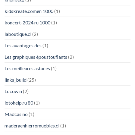
kidskreate.comen 1000
(1)
koncert-2024.ru 1000
(1)
laboutique.cl
(2)
Les avantages des
(1)
Les graphiques époustouflants
(2)
Les meilleures astuces
(1)
links_build
(25)
Locowin
(2)
lotohelp.ru 80
(1)
Madcasino
(1)
maderaenhierromuebles.cl
(1)