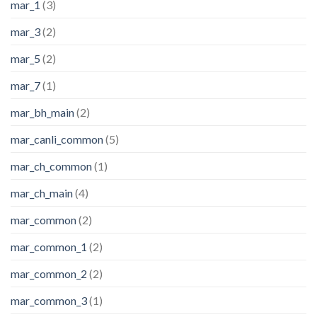
mar_1
(3)
mar_3
(2)
mar_5
(2)
mar_7
(1)
mar_bh_main
(2)
mar_canli_common
(5)
mar_ch_common
(1)
mar_ch_main
(4)
mar_common
(2)
mar_common_1
(2)
mar_common_2
(2)
mar_common_3
(1)