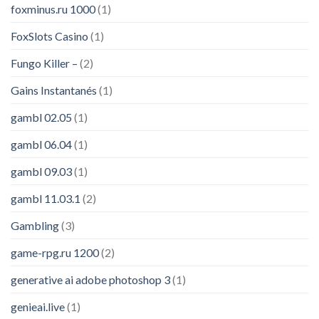
foxminus.ru 1000
(1)
FoxSlots Casino
(1)
Fungo Killer –
(2)
Gains Instantanés
(1)
gambl 02.05
(1)
gambl 06.04
(1)
gambl 09.03
(1)
gambl 11.03.1
(2)
Gambling
(3)
game-rpg.ru 1200
(2)
generative ai adobe photoshop 3
(1)
genieai.live
(1)