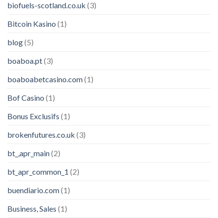
biofuels-scotland.co.uk
(3)
Bitcoin Kasino
(1)
blog
(5)
boaboa.pt
(3)
boaboabetcasino.com
(1)
Bof Casino
(1)
Bonus Exclusifs
(1)
brokenfutures.co.uk
(3)
bt_,apr_main
(2)
bt_apr_common_1
(2)
buendiario.com
(1)
Business, Sales
(1)