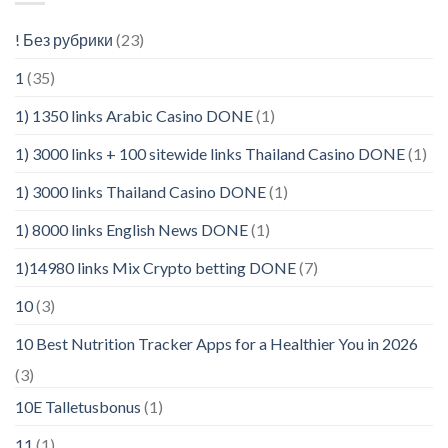
! Без рубрики
(23)
1
(35)
1) 1350 links Arabic Casino DONE
(1)
1) 3000 links + 100 sitewide links Thailand Casino DONE
(1)
1) 3000 links Thailand Casino DONE
(1)
1) 8000 links English News DONE
(1)
1)14980 links Mix Crypto betting DONE
(7)
10
(3)
10 Best Nutrition Tracker Apps for a Healthier You in 2026
(3)
10E Talletusbonus
(1)
11
(1)