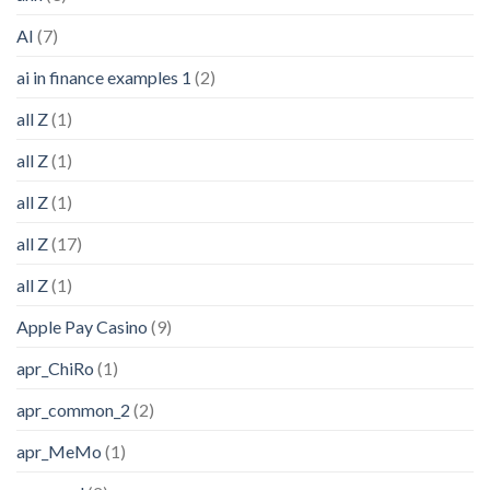
AI
(7)
ai in finance examples 1
(2)
all Z
(1)
all Z
(1)
all Z
(1)
all Z
(17)
all Z
(1)
Apple Pay Casino
(9)
apr_ChiRo
(1)
apr_common_2
(2)
apr_MeMo
(1)