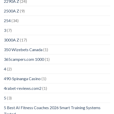
2290A Z
(24)
2500A Z
(9)
254
(34)
3
(7)
3000A Z
(17)
350 Wizebets Canada
(1)
365campers.com 1000
(1)
4
(2)
490-Spinanga Casino
(1)
4rabet-reviews.com2
(1)
5
(3)
5 Best AI Fitness Coaches 2026 Smart Training Systems
Tested