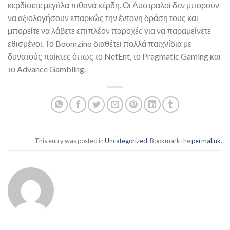
κερδίσετε μεγάλα πιθανά κέρδη. Οι Αυστραλοί δεν μπορούν
να αξιολογήσουν επαρκώς την έντονη δράση τους και
μπορείτε να λάβετε επιπλέον παροχές για να παραμείνετε
εθισμένοι. Το Boomzino διαθέτει πολλά παιχνίδια με
δυνατούς παίκτες όπως το NetEnt, το Pragmatic Gaming και
το Advance Gambling.
This entry was posted in
Uncategorized
. Bookmark the
permalink
.