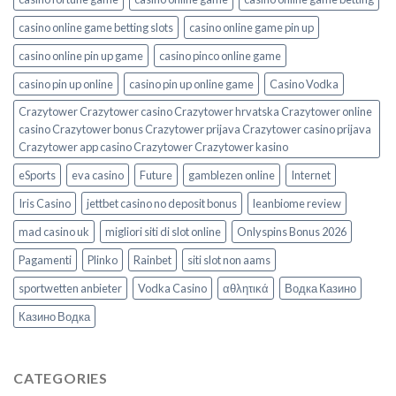
casino online game betting slots
casino online game pin up
casino online pin up game
casino pinco online game
casino pin up online
casino pin up online game
Casino Vodka
Crazytower Crazytower casino Crazytower hrvatska Crazytower online
casino Crazytower bonus Crazytower prijava Crazytower casino prijava
Crazytower app casino Crazytower Crazytower kasino
eSports
eva casino
Future
gamblezen online
Internet
Iris Casino
jettbet casino no deposit bonus
leanbiome review
mad casino uk
migliori siti di slot online
Onlyspins Bonus 2026
Pagamenti
Plinko
Rainbet
siti slot non aams
sportwetten anbieter
Vodka Casino
αθλητικά
Водка Казино
Казино Водка
CATEGORIES