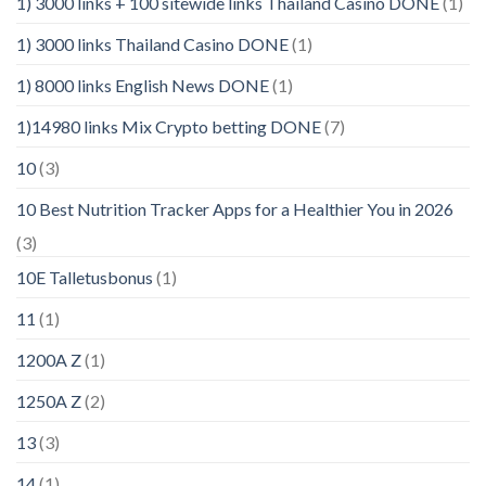
1) 3000 links + 100 sitewide links Thailand Casino DONE
(1)
1) 3000 links Thailand Casino DONE
(1)
1) 8000 links English News DONE
(1)
1)14980 links Mix Crypto betting DONE
(7)
10
(3)
10 Best Nutrition Tracker Apps for a Healthier You in 2026
(3)
10E Talletusbonus
(1)
11
(1)
1200A Z
(1)
1250A Z
(2)
13
(3)
14
(1)