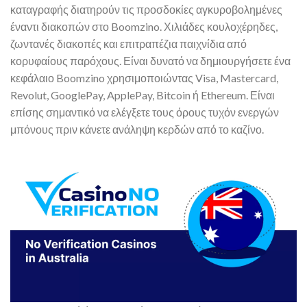
καταγραφής διατηρούν τις προσδοκίες αγκυροβολημένες
έναντι διακοπών στο Boomzino. Χιλιάδες κουλοχέρηδες,
ζωντανές διακοπές και επιτραπέζια παιχνίδια από
κορυφαίους παρόχους. Είναι δυνατό να δημιουργήσετε ένα
κεφάλαιο Boomzino χρησιμοποιώντας Visa, Mastercard,
Revolut, GooglePay, ApplePay, Bitcoin ή Ethereum. Είναι
επίσης σημαντικό να ελέγξετε τους όρους τυχόν ενεργών
μπόνους πριν κάνετε ανάληψη κερδών από το καζίνο.