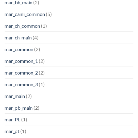
mar_bh_main
(2)
mar_canli_common
(5)
mar_ch_common
(1)
mar_ch_main
(4)
mar_common
(2)
mar_common_1
(2)
mar_common_2
(2)
mar_common_3
(1)
mar_main
(2)
mar_pb_main
(2)
mar_PL
(1)
mar_pt
(1)