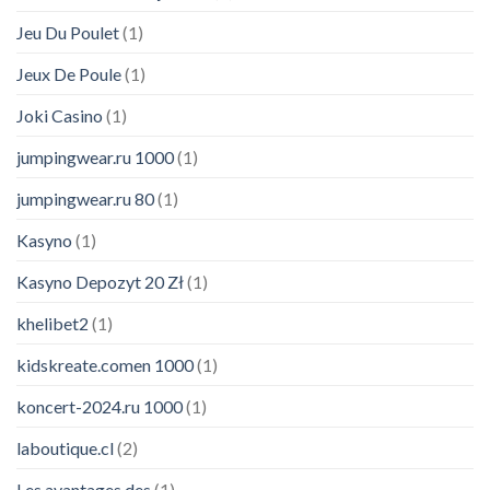
Jeu Du Poulet
(1)
Jeux De Poule
(1)
Joki Casino
(1)
jumpingwear.ru 1000
(1)
jumpingwear.ru 80
(1)
Kasyno
(1)
Kasyno Depozyt 20 Zł
(1)
khelibet2
(1)
kidskreate.comen 1000
(1)
koncert-2024.ru 1000
(1)
laboutique.cl
(2)
Les avantages des
(1)