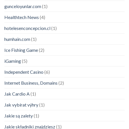
gunceloyunlar.com
(1)
Healthtech News
(4)
hotelesenconcepcion.cl
(1)
humhain.com
(1)
Ice Fishing Game
(2)
iGaming
(5)
Independent Casino
(6)
Internet Business, Domains
(2)
Jak Cardio A
(1)
Jak vybírat výhry
(1)
Jakie są zalety
(1)
Jakie składniki znajdziesz
(1)