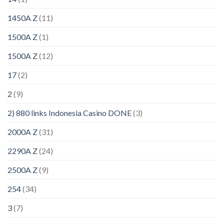
1450A Z
(11)
1500A Z
(1)
1500A Z
(12)
17
(2)
2
(9)
2) 880 links Indonesia Casino DONE
(3)
2000A Z
(31)
2290A Z
(24)
2500A Z
(9)
254
(34)
3
(7)