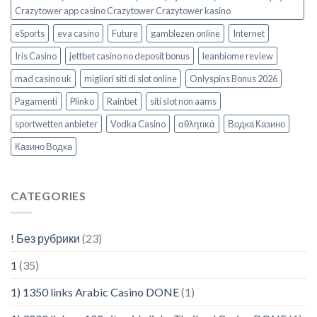
Crazytower app casino Crazytower Crazytower kasino
eSports
eva casino
Future
gamblezen online
Internet
Iris Casino
jettbet casino no deposit bonus
leanbiome review
mad casino uk
migliori siti di slot online
Onlyspins Bonus 2026
Pagamenti
Plinko
Rainbet
siti slot non aams
sportwetten anbieter
Vodka Casino
αθλητικά
Водка Казино
Казино Водка
CATEGORIES
! Без рубрики
(23)
1
(35)
1) 1350 links Arabic Casino DONE
(1)