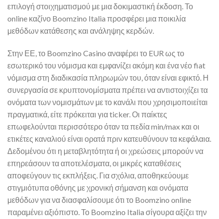
επιλογή στοιχηματισμού με μια δοκιμαστική έκδοση. Το
online καζίνο Boomzino Italia προσφέρει μια ποικιλία
μεθόδων κατάθεσης και ανάληψης κερδών.
Στην ΕΕ, το Boomzino Casino αναφέρει το EUR ως το
εσωτερικό του νόμισμα και εμφανίζει ακόμη και ένα νέο fiat
νόμισμα στη διαδικασία πληρωμών του, όταν είναι εφικτό. Η
συνεργασία σε κρυπτονομίσματα πρέπει να αντιστοιχίζει τα
ονόματα των νομισμάτων με το κανάλι που χρησιμοποιείται
πραγματικά, είτε πρόκειται για ticker. Οι παίκτες
επωφελούνται περισσότερο όταν τα πεδία min/max και οι
ετικέτες καναλιού είναι ορατά πριν κατευθύνουν τα κεφάλαια.
Δεδομένου ότι η μεταβλητότητα ή οι χρεώσεις μπορούν να
επηρεάσουν τα αποτελέσματα, οι μικρές καταθέσεις
αποφεύγουν τις εκπλήξεις. Για σχόλια, αποθηκεύουμε
στιγμιότυπα οθόνης με χρονική σήμανση και ονόματα
μεθόδων για να διασφαλίσουμε ότι το Boomzino online
παραμένει αξιόπιστο. Το Boomzino Italia σίγουρα αξίζει την