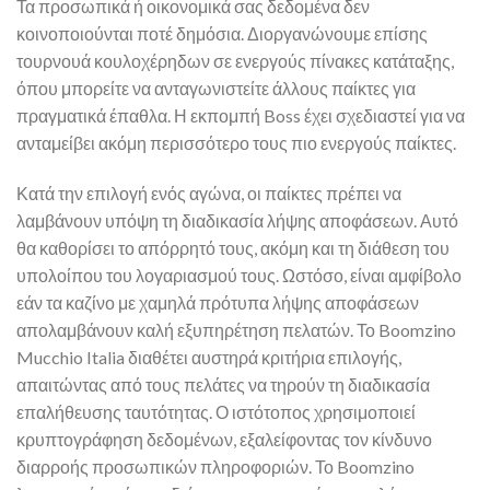
Τα προσωπικά ή οικονομικά σας δεδομένα δεν
κοινοποιούνται ποτέ δημόσια. Διοργανώνουμε επίσης
τουρνουά κουλοχέρηδων σε ενεργούς πίνακες κατάταξης,
όπου μπορείτε να ανταγωνιστείτε άλλους παίκτες για
πραγματικά έπαθλα. Η εκπομπή Boss έχει σχεδιαστεί για να
ανταμείβει ακόμη περισσότερο τους πιο ενεργούς παίκτες.
Κατά την επιλογή ενός αγώνα, οι παίκτες πρέπει να
λαμβάνουν υπόψη τη διαδικασία λήψης αποφάσεων. Αυτό
θα καθορίσει το απόρρητό τους, ακόμη και τη διάθεση του
υπολοίπου του λογαριασμού τους. Ωστόσο, είναι αμφίβολο
εάν τα καζίνο με χαμηλά πρότυπα λήψης αποφάσεων
απολαμβάνουν καλή εξυπηρέτηση πελατών. Το Boomzino
Mucchio Italia διαθέτει αυστηρά κριτήρια επιλογής,
απαιτώντας από τους πελάτες να τηρούν τη διαδικασία
επαλήθευσης ταυτότητας. Ο ιστότοπος χρησιμοποιεί
κρυπτογράφηση δεδομένων, εξαλείφοντας τον κίνδυνο
διαρροής προσωπικών πληροφοριών. Το Boomzino