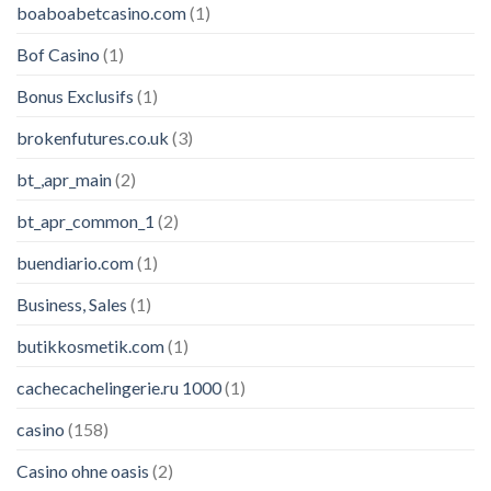
boaboabetcasino.com
(1)
Bof Casino
(1)
Bonus Exclusifs
(1)
brokenfutures.co.uk
(3)
bt_,apr_main
(2)
bt_apr_common_1
(2)
buendiario.com
(1)
Business, Sales
(1)
butikkosmetik.com
(1)
cachecachelingerie.ru 1000
(1)
casino
(158)
Casino ohne oasis
(2)