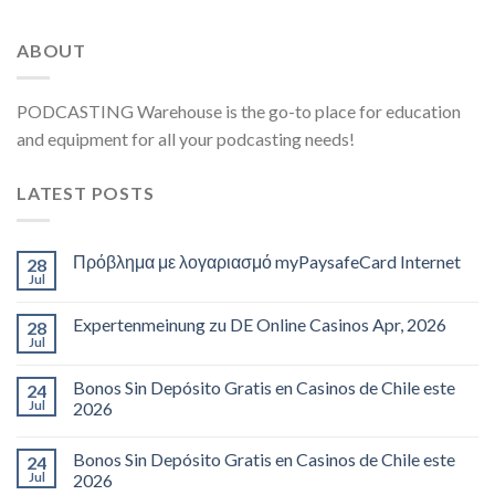
ABOUT
PODCASTING Warehouse is the go-to place for education
and equipment for all your podcasting needs!
LATEST POSTS
Πρόβλημα με λογαριασμό myPaysafeCard Internet
28
Jul
Expertenmeinung zu DE Online Casinos Apr, 2026
28
Jul
Bonos Sin Depósito Gratis en Casinos de Chile este
24
Jul
2026
Bonos Sin Depósito Gratis en Casinos de Chile este
24
Jul
2026