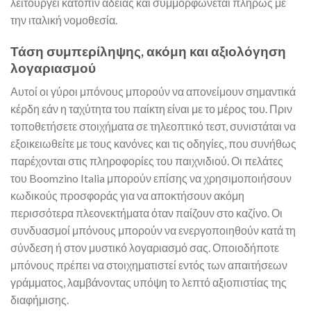
λειτουργεί κατόπιν αδείας και συμμορφώνεται πλήρως με
την ιταλική νομοθεσία.
Τάση συμπερίληψης, ακόμη και αξιολόγηση
λογαριασμού
Αυτοί οι γύροι μπόνους μπορούν να απονείμουν σημαντικά
κέρδη εάν η ταχύτητα του παίκτη είναι με το μέρος του. Πριν
τοποθετήσετε στοιχήματα σε τηλεοπτικό τεστ, συνιστάται να
εξοικειωθείτε με τους κανόνες και τις οδηγίες, που συνήθως
παρέχονται στις πληροφορίες του παιχνιδιού. Οι πελάτες
του Boomzino Italia μπορούν επίσης να χρησιμοποιήσουν
κωδικούς προσφοράς για να αποκτήσουν ακόμη
περισσότερα πλεονεκτήματα όταν παίζουν στο καζίνο. Οι
συνδυασμοί μπόνους μπορούν να ενεργοποιηθούν κατά τη
σύνδεση ή στον μυστικό λογαριασμό σας. Οποιοδήποτε
μπόνους πρέπει να στοιχηματιστεί εντός των απαιτήσεων
γράμματος, λαμβάνοντας υπόψη το λεπτό αξιοπιστίας της
διαφήμισης.