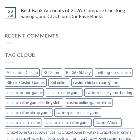
Best Bank Accounts of 2026: Compare Checking,
22
Jul
Savings, and CDs from Our Fave Banks
RECENT COMMENTS
TAG CLOUD
Alexander Casino
BC Game
Bet365 Stávky
bettimg slots casino
Bitcoin Casino Games
Bof online
casino chicken road game
casino fortune game
casino online game
casino online game betting
casino online game betting slots
casino online game pin up
casino online pin up game
casino pinco online game
casino pin up online
casino pin up online game
Casino Vodka
Crazytower Crazytower casino Crazytower hrvatska Crazytower online
casino Crazytower bonus Crazytower prijava Crazytower casino prijava