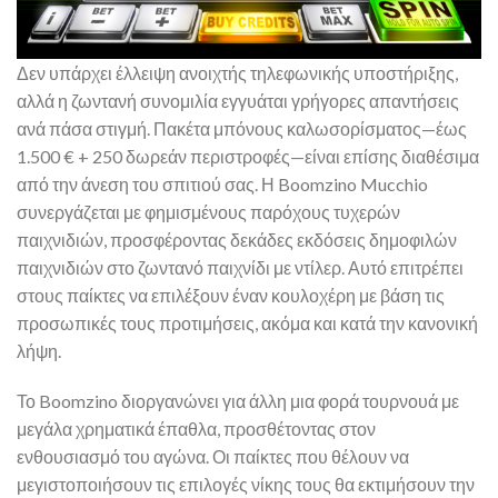
Δεν υπάρχει έλλειψη ανοιχτής τηλεφωνικής υποστήριξης,
αλλά η ζωντανή συνομιλία εγγυάται γρήγορες απαντήσεις
ανά πάσα στιγμή. Πακέτα μπόνους καλωσορίσματος—έως
1.500 € + 250 δωρεάν περιστροφές—είναι επίσης διαθέσιμα
από την άνεση του σπιτιού σας. Η Boomzino Mucchio
συνεργάζεται με φημισμένους παρόχους τυχερών
παιχνιδιών, προσφέροντας δεκάδες εκδόσεις δημοφιλών
παιχνιδιών στο ζωντανό παιχνίδι με ντίλερ. Αυτό επιτρέπει
στους παίκτες να επιλέξουν έναν κουλοχέρη με βάση τις
προσωπικές τους προτιμήσεις, ακόμα και κατά την κανονική
λήψη.
Το Boomzino διοργανώνει για άλλη μια φορά τουρνουά με
μεγάλα χρηματικά έπαθλα, προσθέτοντας στον
ενθουσιασμό του αγώνα. Οι παίκτες που θέλουν να
μεγιστοποιήσουν τις επιλογές νίκης τους θα εκτιμήσουν την