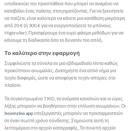
υποδεικνύει την προσπάθεια που μπορεί να αναμένει να
καταβάλει ένας παίκτης στοιχηματίζοντας.
Για να ξεκινήσετε
να παίζετε, είναι καλύτερο να κάνετε μια κατάθεση μικρότερη
από 20 € (ή 300 € για να ενεργοποιήσετε το μπόνους
Highroller). Προσφέρουμε ένα ευρύ φάσμα μεθόδων για να
κάνουμε τη διαδικασία όσο το δυνατόν πιο απλή.
Το καλύτερο στην εφαρμογή
Συμφιλιώστε τα σύνολα σε μια εβδομαδιαία λίστα καθώς
προκύπτουν ανωμαλίες. Διατηρήστε ένα απλό νήμα για
τυχόν διαφορές, ώστε να αποφύγετε τυχόν απορίες στο
πλαίσιο.
Τα συγκεντρωμένα TXID, τα ονόματα καναλιών και οι ώρες
λήξης μπορούν να βοηθήσουν στην επίλυση ανωμαλιών. Οι
boomzino app
επεξεργαστές μπορούν να προσαρμοστούν
σε έναν σωστό χρόνο σύνδεσης. Σημειώστε αυτή τη
λεπτομέρεια στο αρχείο καταγραφής. Τα συνεπή αρχεία