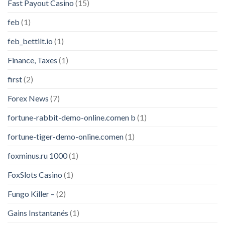
Fast Payout Casino
(15)
feb
(1)
feb_bettilt.io
(1)
Finance, Taxes
(1)
first
(2)
Forex News
(7)
fortune-rabbit-demo-online.comen b
(1)
fortune-tiger-demo-online.comen
(1)
foxminus.ru 1000
(1)
FoxSlots Casino
(1)
Fungo Killer –
(2)
Gains Instantanés
(1)