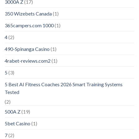
3000A Z
(17)
350 Wizebets Canada
(1)
365campers.com 1000
(1)
4
(2)
490-Spinanga Casino
(1)
4rabet-reviews.com2
(1)
5
(3)
5 Best AI Fitness Coaches 2026 Smart Training Systems
Tested
(2)
500A Z
(19)
5bet Casino
(1)
7
(2)