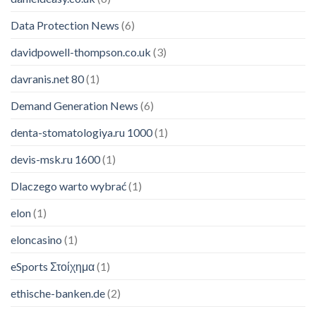
Data Protection News
(6)
davidpowell-thompson.co.uk
(3)
davranis.net 80
(1)
Demand Generation News
(6)
denta-stomatologiya.ru 1000
(1)
devis-msk.ru 1600
(1)
Dlaczego warto wybrać
(1)
elon
(1)
eloncasino
(1)
eSports Στοίχημα
(1)
ethische-banken.de
(2)